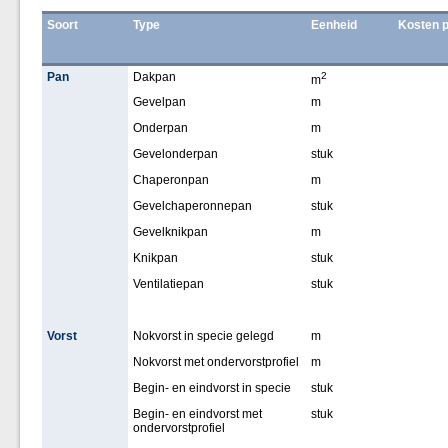
Soort
Type
Eenheid
Kosten p
Pan
Dakpan
2
m
Gevelpan
m
Onderpan
m
Gevelonderpan
stuk
Chaperonpan
m
Gevelchaperonnepan
stuk
Gevelknikpan
m
Knikpan
stuk
Ventilatiepan
stuk
Vorst
Nokvorst in specie gelegd
m
Nokvorst met ondervorstprofiel
m
Begin- en eindvorst in specie
stuk
Begin- en eindvorst met
stuk
ondervorstprofiel