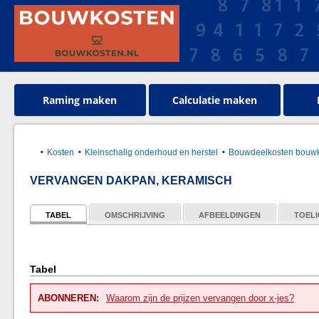
Raming maken
Calculatie maken
Kosten
Kleinschalig onderhoud en herstel
Bouwdeelkosten bouwk
VERVANGEN DAKPAN, KERAMISCH
TABEL
OMSCHRIJVING
AFBEELDINGEN
TOELI
Tabel
ABONNEREN:
Waarom zijn de prijzen vervangen door x-jes?