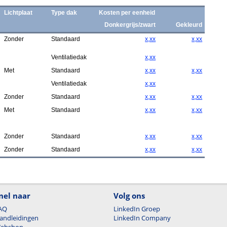
Lichtplaat
Type dak
Kosten per eenheid
Donkergrijs/zwart
Gekleurd
Zonder
Standaard
x,xx
x,xx
Ventilatiedak
x,xx
Met
Standaard
x,xx
x,xx
Ventilatiedak
x,xx
Zonder
Standaard
x,xx
x,xx
Met
Standaard
x,xx
x,xx
Zonder
Standaard
x,xx
x,xx
Zonder
Standaard
x,xx
x,xx
nel naar
Volg ons
AQ
LinkedIn Groep
andleidingen
LinkedIn Company