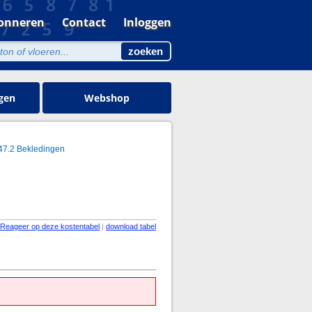
onneren
Contact
Inloggen
gen
Webshop
47.2 Bekledingen
Reageer op deze kostentabel
|
download tabel