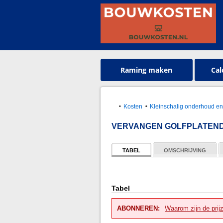
Raming maken
Cal
Kosten
Kleinschalig onderhoud en
VERVANGEN GOLFPLATEND
TABEL
OMSCHRIJVING
Tabel
ABONNEREN:
Waarom zijn de prij