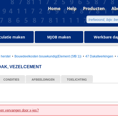
Home
Help
Producten
Ab
culatie maken
MJOB maken
Werkbare da
 herstel
Bouwdeelkosten bouwkundig(Element (SfB 1))
47 Dakafwerkingen
AK, VEZELCEMENT
CONDITIES
AFBEELDINGEN
TOELICHTING
zen vervangen door x-jes?