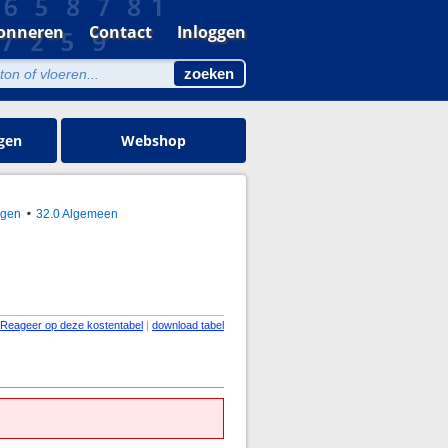
onneren
Contact
Inloggen
gen
Webshop
ngen
32.0 Algemeen
Reageer op deze kostentabel
|
download tabel