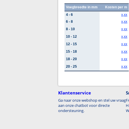
Voegbreedte in mm
Kosten per m
4 - 6
x,xx
6 - 8
x,xx
8 - 10
x,xx
10 - 12
x,xx
12 - 15
x,xx
15 - 18
x,xx
18 - 20
x,xx
20 - 25
x,xx
Klantenservice
S
Ga naar onze webshop en stel uw vraag
F
aan onze chatbot voor directe
H
ondersteuning.
W