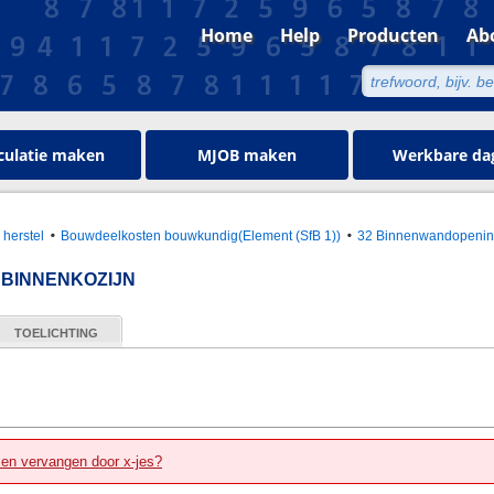
Home
Help
Producten
Ab
culatie maken
MJOB maken
Werkbare da
 herstel
Bouwdeelkosten bouwkundig(Element (SfB 1))
32 Binnenwandopeni
 BINNENKOZIJN
TOELICHTING
zen vervangen door x-jes?