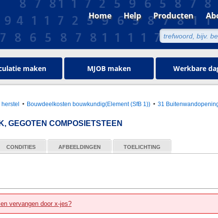
Home
Help
Producten
Ab
culatie maken
MJOB maken
Werkbare da
 herstel
Bouwdeelkosten bouwkundig(Element (SfB 1))
31 Buitenwandopenin
, GEGOTEN COMPOSIETSTEEN
CONDITIES
AFBEELDINGEN
TOELICHTING
zen vervangen door x-jes?