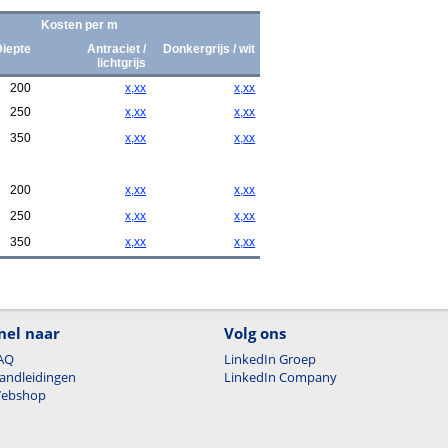
Kosten per m
Diepte
Antraciet /
Donkergrijs / wit
lichtgrijs
200
x,xx
x,xx
250
x,xx
x,xx
350
x,xx
x,xx
200
x,xx
x,xx
250
x,xx
x,xx
350
x,xx
x,xx
nel naar
Volg ons
AQ
LinkedIn Groep
andleidingen
LinkedIn Company
ebshop