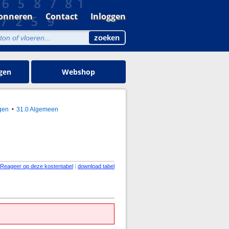
onneren
Contact
Inloggen
gen
Webshop
gen
31.0 Algemeen
Reageer op deze kostentabel
|
download tabel