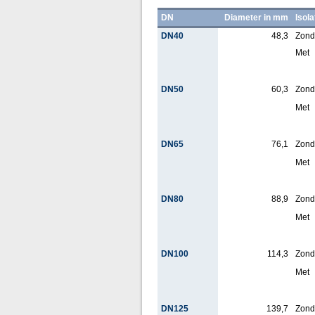
DN
Diameter in mm
Isola
DN40
48,3
Zond
Met
DN50
60,3
Zond
Met
DN65
76,1
Zond
Met
DN80
88,9
Zond
Met
DN100
114,3
Zond
Met
DN125
139,7
Zond