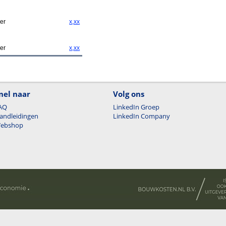
er
x,xx
er
x,xx
nel naar
Volg ons
AQ
LinkedIn Groep
andleidingen
LinkedIn Company
ebshop