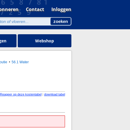
onneren
Contact
Inloggen
gen
Webshop
butie
56.1 Water
Reageer op deze kostentabel
|
download tabel