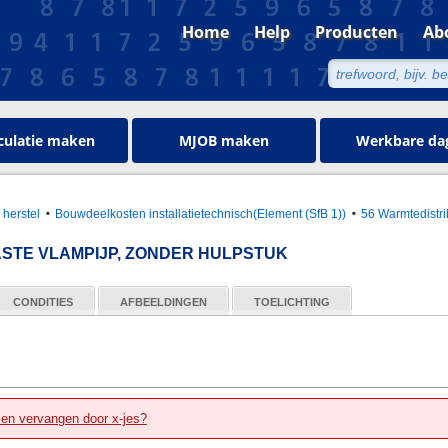
Home
Help
Producten
Ab
culatie maken
MJOB maken
Werkbare da
 herstel
Bouwdeelkosten installatietechnisch(Element (SfB 1))
56 Warmtedistri
ASTE VLAMPIJP, ZONDER HULPSTUK
CONDITIES
AFBEELDINGEN
TOELICHTING
zen vervangen door x-jes?