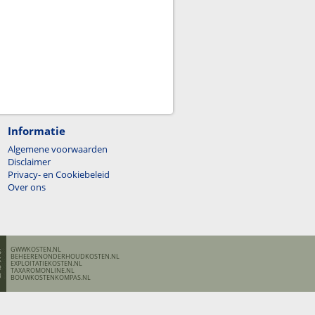
Informatie
Algemene voorwaarden
Disclaimer
Privacy- en Cookiebeleid
Over ons
GWWKOSTEN.NL
BEHEERENONDERHOUDKOSTEN.NL
EXPLOITATIEKOSTEN.NL
TAXAROMONLINE.NL
BOUWKOSTENKOMPAS.NL