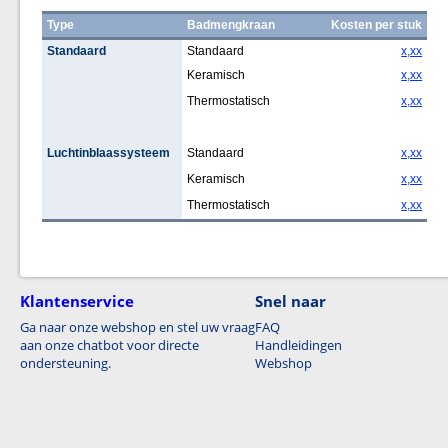
Type
Badmengkraan
Kosten per stuk
Standaard
Standaard
x,xx
Keramisch
x,xx
Thermostatisch
x,xx
Luchtinblaassysteem
Standaard
x,xx
Keramisch
x,xx
Thermostatisch
x,xx
Klantenservice
Snel naar
Ga naar onze webshop en stel uw vraag
FAQ
aan onze chatbot voor directe
Handleidingen
ondersteuning.
Webshop