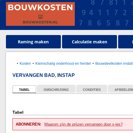
Raming maken
Calculatie maken
Kosten
Kleinschalig onderhoud en herstel
Bouwdeelkosten install
VERVANGEN BAD, INSTAP
TABEL
OMSCHRIJVING
CONDITIES
AFBEELDI
Tabel
ABONNEREN:
Waarom zijn de prijzen vervangen door x-jes?