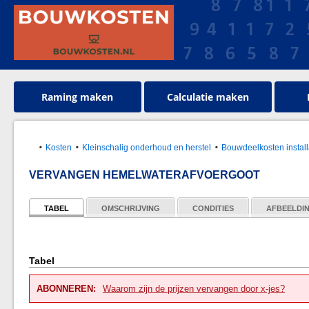
Raming maken
Calculatie maken
Kosten
Kleinschalig onderhoud en herstel
Bouwdeelkosten install
VERVANGEN HEMELWATERAFVOERGOOT
TABEL
OMSCHRIJVING
CONDITIES
AFBEELDI
Tabel
ABONNEREN:
Waarom zijn de prijzen vervangen door x-jes?