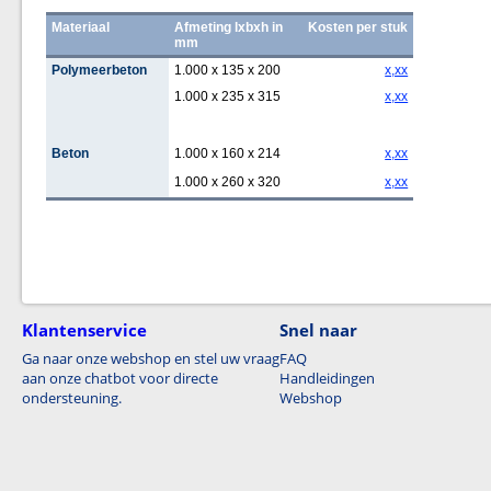
Materiaal
Afmeting lxbxh in
Kosten per stuk
mm
Polymeerbeton
1.000 x 135 x 200
x,xx
1.000 x 235 x 315
x,xx
Beton
1.000 x 160 x 214
x,xx
1.000 x 260 x 320
x,xx
Klantenservice
Snel naar
Ga naar onze webshop en stel uw vraag
FAQ
aan onze chatbot voor directe
Handleidingen
ondersteuning.
Webshop