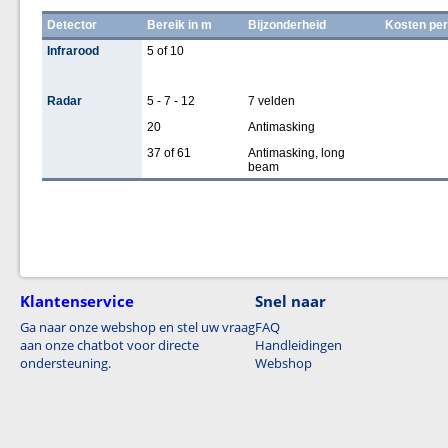
Detector
Bereik in m
Bijzonderheid
Kosten per
Infrarood
5 of 10
Radar
5 - 7 - 12
7 velden
20
Antimasking
37 of 61
Antimasking, long
beam
Klantenservice
Snel naar
Ga naar onze webshop en stel uw vraag
FAQ
aan onze chatbot voor directe
Handleidingen
ondersteuning.
Webshop