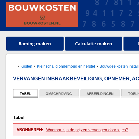
Raming maken
Calculatie maken
Kosten
Kleinschalig onderhoud en herstel
Bouwdeelkosten install
VERVANGEN INBRAAKBEVEILIGING, OPNEMER, AC
TABEL
OMSCHRIJVING
AFBEELDINGEN
TOELI
Tabel
ABONNEREN:
Waarom zijn de prijzen vervangen door x-jes?