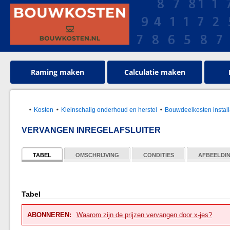
Raming maken
Calculatie maken
Kosten
Kleinschalig onderhoud en herstel
Bouwdeelkosten install
VERVANGEN INREGELAFSLUITER
TABEL
OMSCHRIJVING
CONDITIES
AFBEELDI
Tabel
ABONNEREN:
Waarom zijn de prijzen vervangen door x-jes?