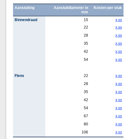
Aansluiting
Aansluitdiameter in
Kosten per stuk
mm
Binnendraad
15
x,xx
22
x,xx
28
x,xx
35
x,xx
42
x,xx
54
x,xx
Flens
22
x,xx
28
x,xx
35
x,xx
42
x,xx
54
x,xx
67
x,xx
80
x,xx
106
x,xx