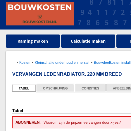
Raming maken
Calculatie maken
Kosten
Kleinschalig onderhoud en herstel
Bouwdeelkosten install
VERVANGEN LEDENRADIATOR, 220 MM BREED
TABEL
OMSCHRIJVING
CONDITIES
AFBEELDI
Tabel
ABONNEREN:
Waarom zijn de prijzen vervangen door x-jes?