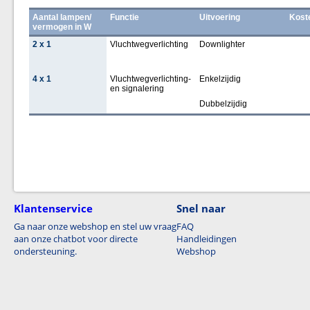
Aantal lampen/
Functie
Uitvoering
Kost
vermogen in W
2 x 1
Vluchtwegverlichting
Downlighter
4 x 1
Vluchtwegverlichting-
Enkelzijdig
en signalering
Dubbelzijdig
Klantenservice
Snel naar
Ga naar onze webshop en stel uw vraag
FAQ
aan onze chatbot voor directe
Handleidingen
ondersteuning.
Webshop