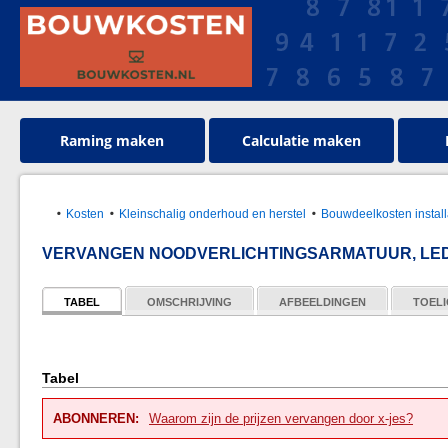
Raming maken
Calculatie maken
Kosten
Kleinschalig onderhoud en herstel
Bouwdeelkosten install
VERVANGEN NOODVERLICHTINGSARMATUUR, LED
TABEL
OMSCHRIJVING
AFBEELDINGEN
TOELI
Tabel
ABONNEREN:
Waarom zijn de prijzen vervangen door x-jes?