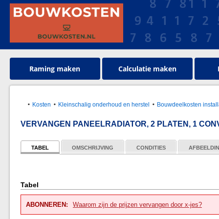
Raming maken
Calculatie maken
Kosten
Kleinschalig onderhoud en herstel
Bouwdeelkosten install
VERVANGEN PANEELRADIATOR, 2 PLATEN, 1 CO
TABEL
OMSCHRIJVING
CONDITIES
AFBEELDI
Tabel
ABONNEREN:
Waarom zijn de prijzen vervangen door x-jes?