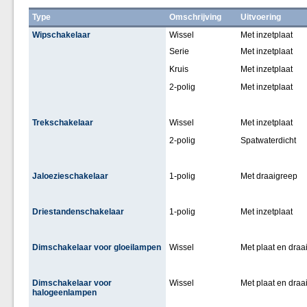
Type
Omschrijving
Uitvoering
Wipschakelaar
Wissel
Met inzetplaat
Serie
Met inzetplaat
Kruis
Met inzetplaat
2-polig
Met inzetplaat
Trekschakelaar
Wissel
Met inzetplaat
2-polig
Spatwaterdicht
Jaloezieschakelaar
1-polig
Met draaigreep
Driestandenschakelaar
1-polig
Met inzetplaat
Dimschakelaar voor gloeilampen
Wissel
Met plaat en draa
Dimschakelaar voor
Wissel
Met plaat en draa
halogeenlampen