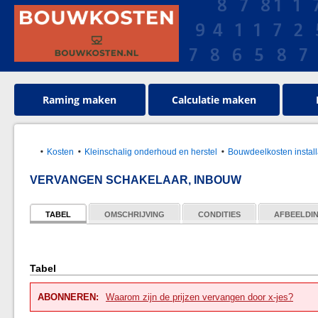
Raming maken
Calculatie maken
Kosten
Kleinschalig onderhoud en herstel
Bouwdeelkosten install
VERVANGEN SCHAKELAAR, INBOUW
TABEL
OMSCHRIJVING
CONDITIES
AFBEELDI
Tabel
ABONNEREN:
Waarom zijn de prijzen vervangen door x-jes?