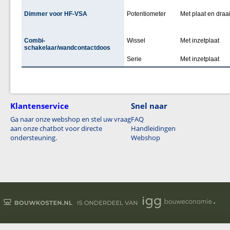
Dimmer voor HF-VSA
Potentiometer
Met plaat en draa
Combi-
Wissel
Met inzetplaat
schakelaar/wandcontactdoos
Serie
Met inzetplaat
Klantenservice
Snel naar
Ga naar onze webshop en stel uw vraag
FAQ
aan onze chatbot voor directe
Handleidingen
ondersteuning.
Webshop