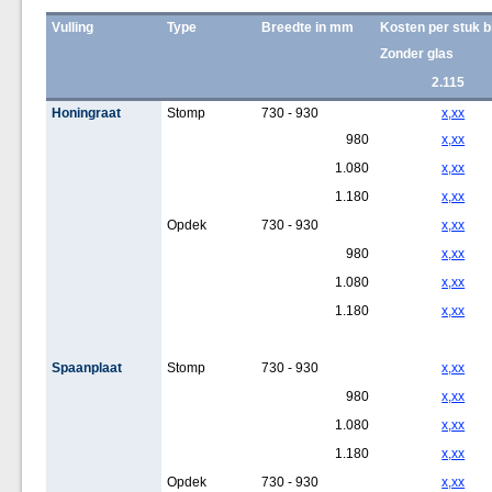
Vulling
Type
Breedte in mm
Kosten per stuk b
Zonder glas
2.115
Honingraat
Stomp
730 - 930
x,xx
980
x,xx
1.080
x,xx
1.180
x,xx
Opdek
730 - 930
x,xx
980
x,xx
1.080
x,xx
1.180
x,xx
Spaanplaat
Stomp
730 - 930
x,xx
980
x,xx
1.080
x,xx
1.180
x,xx
Opdek
730 - 930
x,xx