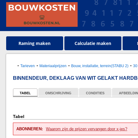
Raming maken
Calculatie maken
Tarieven
Materiaalprijzen
Bouw, installatie, terrein(STABU 2)
30
BINNENDEUR, DEKLAAG VAN WIT GELAKT HARDB
TABEL
OMSCHRIJVING
CONDITIES
AFBEELDI
Tabel
ABONNEREN:
Waarom zijn de prijzen vervangen door x-jes?