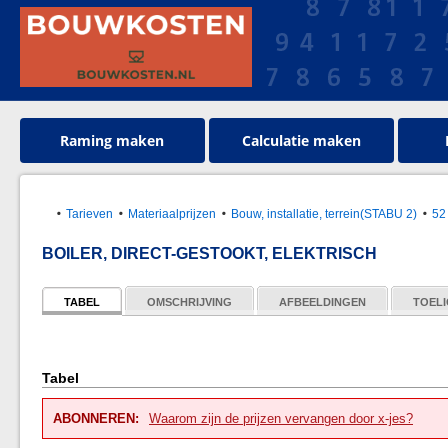
Raming maken
Calculatie maken
Tarieven
Materiaalprijzen
Bouw, installatie, terrein(STABU 2)
52
BOILER, DIRECT-GESTOOKT, ELEKTRISCH
TABEL
OMSCHRIJVING
AFBEELDINGEN
TOELI
Tabel
ABONNEREN:
Waarom zijn de prijzen vervangen door x-jes?