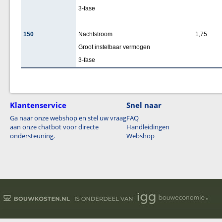
3-fase
150
Nachtstroom
1,75
Groot instelbaar vermogen
3-fase
Klantenservice
Snel naar
Ga naar onze webshop en stel uw vraag
FAQ
aan onze chatbot voor directe
Handleidingen
ondersteuning.
Webshop