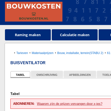
Raming maken
Calculatie maken
Tarieven
Materiaalprijzen
Bouw, installatie, terrein(STABU 2)
61
BUISVENTILATOR
TABEL
OMSCHRIJVING
AFBEELDINGEN
TOELI
Tabel
ABONNEREN:
Waarom zijn de prijzen vervangen door x-jes?