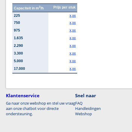
3
Prijs per stuk
Capaciteit in m
/h
225
x,xx
750
x,xx
975
x,xx
1.635
x,xx
2.290
x,xx
3.300
x,xx
5.000
x,xx
17.000
x,xx
Klantenservice
Snel naar
Ga naar onze webshop en stel uw vraag
FAQ
aan onze chatbot voor directe
Handleidingen
ondersteuning.
Webshop