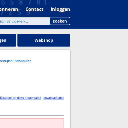
onneren
Contact
Inloggen
gen
Webshop
bedrijfsbuitendeuren
Reageer op deze kostentabel
|
download tabel