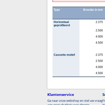
Type
Breedte in mm
Horizontaal
2.375
geprofileerd
2.500
4.000
4.500
Cassette motief
2.375
2.500
4.000
4.500
Klantenservice
S
Ga naar onze webshop en stel uw vraag
F
aan onze chatbot voor directe
H