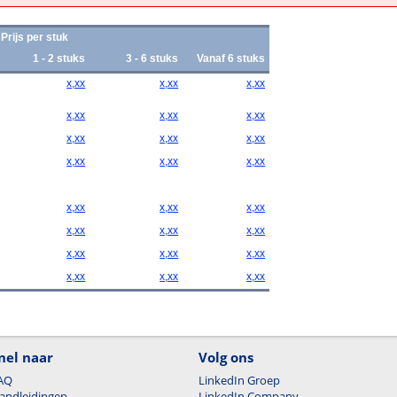
Prijs per stuk
1 - 2 stuks
3 - 6 stuks
Vanaf 6 stuks
x,xx
x,xx
x,xx
x,xx
x,xx
x,xx
x,xx
x,xx
x,xx
x,xx
x,xx
x,xx
x,xx
x,xx
x,xx
x,xx
x,xx
x,xx
x,xx
x,xx
x,xx
x,xx
x,xx
x,xx
nel naar
Volg ons
AQ
LinkedIn Groep
andleidingen
LinkedIn Company