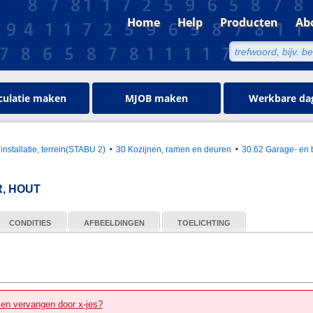
Home
Help
Producten
Ab
culatie maken
MJOB maken
Werkbare da
installatie, terrein(STABU 2)
30 Kozijnen, ramen en deuren
30.62 Garage- en 
, HOUT
CONDITIES
AFBEELDINGEN
TOELICHTING
zen vervangen door x-jes?