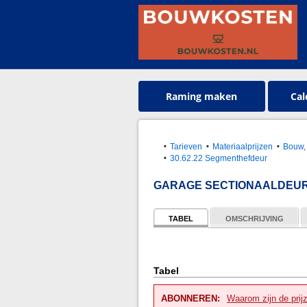
Raming maken
Cal
Tarieven
Materiaalprijzen
Bouw, 
30.62.22 Segmenthefdeur
GARAGE SECTIONAALDEUR
TABEL
OMSCHRIJVING
Tabel
ABONNEREN:
Waarom zijn de prij