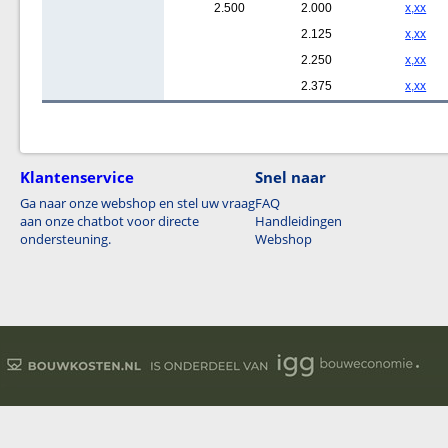
2.500
2.000
x,xx
2.125
x,xx
2.250
x,xx
2.375
x,xx
Klantenservice
Snel naar
Ga naar onze webshop en stel uw vraag
FAQ
aan onze chatbot voor directe
Handleidingen
ondersteuning.
Webshop