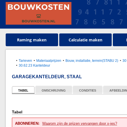
Raming maken
Calculatie maken
Tarieven
Materiaalprijzen
Bouw, installatie, terrein(STABU 2)
30
30.62.23 Kanteldeur
GARAGEKANTELDEUR, STAAL
TABEL
OMSCHRIJVING
CONDITIES
AFBEELDI
Tabel
ABONNEREN:
Waarom zijn de prijzen vervangen door x-jes?