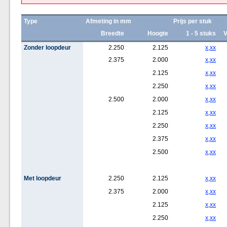
Type
Afmeting in mm
Prijs per stuk
Breedte
Hoogte
1 - 5 stuks
V
Zonder loopdeur
2.250
2.125
x,xx
2.375
2.000
x,xx
2.125
x,xx
2.250
x,xx
2.500
2.000
x,xx
2.125
x,xx
2.250
x,xx
2.375
x,xx
2.500
x,xx
Met loopdeur
2.250
2.125
x,xx
2.375
2.000
x,xx
2.125
x,xx
2.250
x,xx