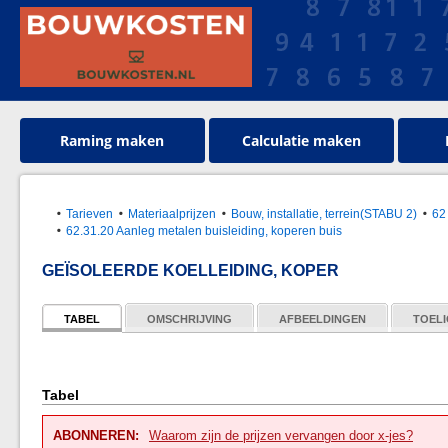
Raming maken
Calculatie maken
Tarieven
Materiaalprijzen
Bouw, installatie, terrein(STABU 2)
62
62.31.20 Aanleg metalen buisleiding, koperen buis
GEÏSOLEERDE KOELLEIDING, KOPER
TABEL
OMSCHRIJVING
AFBEELDINGEN
TOELI
Tabel
ABONNEREN:
Waarom zijn de prijzen vervangen door x-jes?