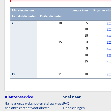
Afmeting in mm
Lengte in m
Prijs per stu
Aansluitdiameter
Buitendiameter
7
10
5
x,x
10
x,x
15
x,x
15
3
x,x
5
x,x
10
x,x
15
x,x
15
21
10
x,x
Klantenservice
Snel naar
Ga naar onze webshop en stel uw vraag
FAQ
aan onze chatbot voor directe
Handleidingen