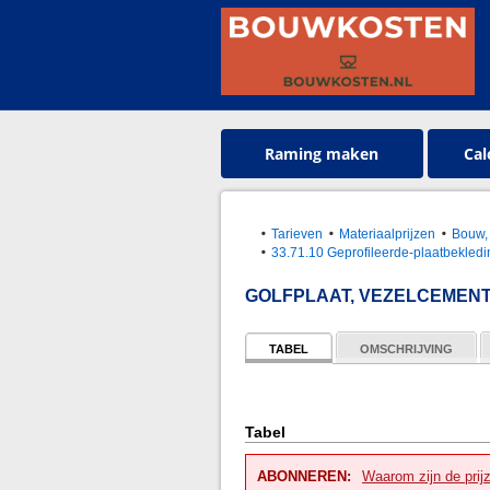
Raming maken
Cal
Tarieven
Materiaalprijzen
Bouw, 
33.71.10 Geprofileerde-plaatbekledi
GOLFPLAAT, VEZELCEMEN
TABEL
OMSCHRIJVING
Tabel
ABONNEREN:
Waarom zijn de prij