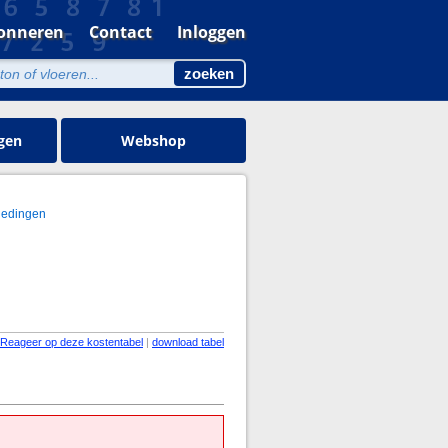
onneren
Contact
Inloggen
gen
Webshop
ledingen
Reageer op deze kostentabel
|
download tabel