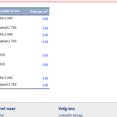
Lengte in mm
2
Prijs per m
Tot 2.440
x,xx
Vanaf 2.750
x,xx
Tot 2.440
x,xx
Vanaf 2.750
x,xx
610
x,xx
610
x,xx
Tot 2.440
x,xx
Vanaf 2.750
x,xx
nel naar
Volg ons
AQ
LinkedIn Groep