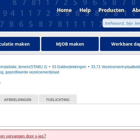
Home
Help
Producten
Ab
culatie maken
MJOB maken
Werkbare da
installatie, terrein(STABU 2)
33 Dakbedekkingen
33.71 Vezelcement-plaatbek
ng, geprofileerde vezelcementplaat
T
AFBEELDINGEN
TOELICHTING
zen vervangen door x-jes?