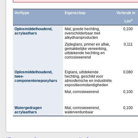
Verftype
Eigenschap
Verbruik in
2
L/m
Oplosmiddelhoudend,
Mat, goede hechting,
0,100
acrylaathars
overschilderbaar met
alkydharsproducten
Zijdeglans, primer en aflak,
0,111
gemakkelijke verwerking,
uitstekende hechting en
corrosiewerend
Oplosmiddelhoudend,
Eiglans, uitstekende
0,080
twee-
hechting, geschikt voor
componentenepoxyhars
atmosferische en industriële
expositieomstandigheden
Mat, corrosiewerend
0,100
Watergedragen
Mat, corrosiewerend,
0,100
acrylaathars
waterverdunbaar