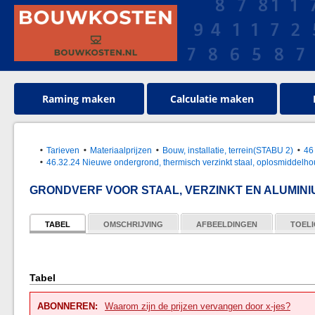
Raming maken
Calculatie maken
Tarieven
Materiaalprijzen
Bouw, installatie, terrein(STABU 2)
46
46.32.24 Nieuwe ondergrond, thermisch verzinkt staal, oplosmiddelh
GRONDVERF VOOR STAAL, VERZINKT EN ALUMINI
TABEL
OMSCHRIJVING
AFBEELDINGEN
TOELI
Tabel
ABONNEREN:
Waarom zijn de prijzen vervangen door x-jes?