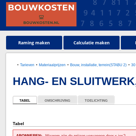
Raming maken
Calculatie maken
Tarieven
Materiaalprijzen
Bouw, installatie, terrein(STABU 2)
30
HANG- EN SLUITWER
TABEL
OMSCHRIJVING
TOELICHTING
Tabel
ABONNEREN:
Waarom zijn de prijzen vervangen door x-jes?