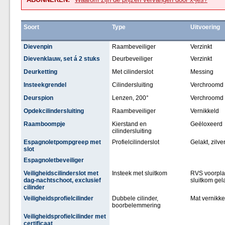
Soort
Type
Uitvoering
Dievenpin
Raambeveiliger
Verzinkt
Dievenklauw, set á 2 stuks
Deurbeveiliger
Verzinkt
Deurketting
Met cilinderslot
Messing
Insteekgrendel
Cilindersluiting
Verchroomd
Deurspion
Lenzen, 200°
Verchroomd
Opdekcilindersluiting
Raambeveiliger
Vernikkeld
Raamboompje
Kierstand en
Geëloxeerd
cilindersluiting
Espagnoletpompgreep met
Profielcilinderslot
Gelakt, zilve
slot
Espagnoletbeveiliger
Veiligheidscilinderslot met
Insteek met sluitkom
RVS voorpla
dag-nachtschoot, exclusief
sluitkom gel
cilinder
Veiligheidsprofielcilinder
Dubbele cilinder,
Mat vernikke
boorbelemmering
Veiligheidsprofielcilinder met
certificaat