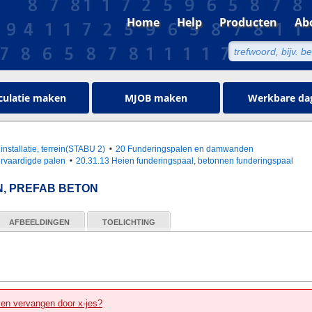
Home
Help
Producten
Ab
culatie maken
MJOB maken
Werkbare da
installatie, terrein(STABU 2)
20 Funderingspalen en damwanden
ervaardigde palen
20.31.13 Heien funderingspaal, betonnen funderingspaal
, PREFAB BETON
AFBEELDINGEN
TOELICHTING
zen vervangen door x-jes?