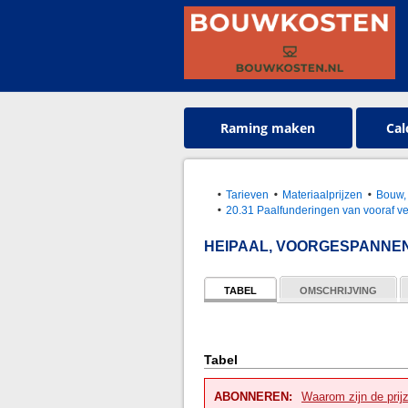
Raming maken
Cal
Tarieven
Materiaalprijzen
Bouw, 
20.31 Paalfunderingen van vooraf v
HEIPAAL, VOORGESPANNEN
TABEL
OMSCHRIJVING
Tabel
ABONNEREN:
Waarom zijn de prij