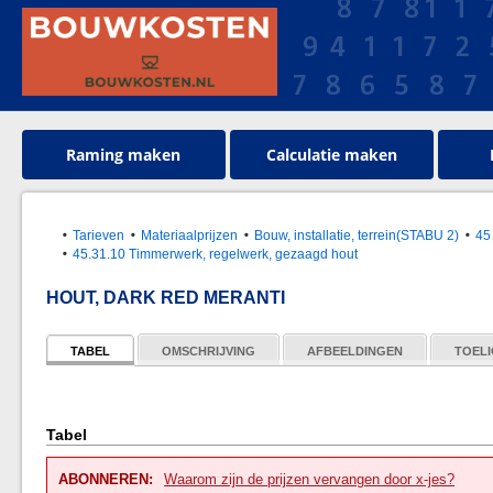
Raming maken
Calculatie maken
Tarieven
Materiaalprijzen
Bouw, installatie, terrein(STABU 2)
45
45.31.10 Timmerwerk, regelwerk, gezaagd hout
HOUT, DARK RED MERANTI
TABEL
OMSCHRIJVING
AFBEELDINGEN
TOELI
Tabel
ABONNEREN:
Waarom zijn de prijzen vervangen door x-jes?