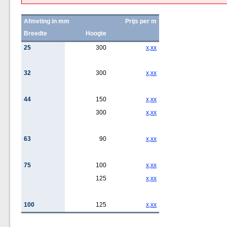
Afmeting in mm
Prijs per m
Breedte
Hoogte
25
300
x,xx
32
300
x,xx
44
150
x,xx
300
x,xx
63
90
x,xx
75
100
x,xx
125
x,xx
100
125
x,xx