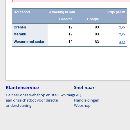
Houtsoort
Afmeting in mm
Prijs per m
Breedte
Hoogte
Grenen
12
83
x,xx
Meranti
12
83
x,xx
Western red cedar
12
83
x,xx
Klantenservice
Snel naar
Ga naar onze webshop en stel uw vraag
FAQ
aan onze chatbot voor directe
Handleidingen
ondersteuning.
Webshop