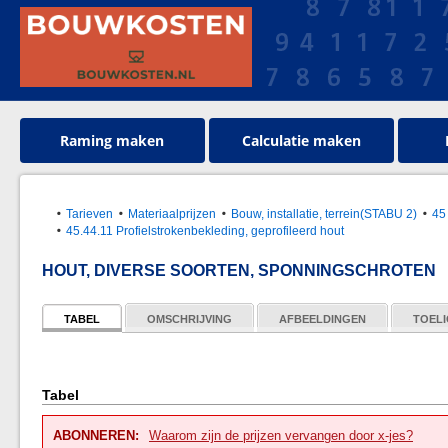
Raming maken
Calculatie maken
Tarieven
Materiaalprijzen
Bouw, installatie, terrein(STABU 2)
45
45.44.11 Profielstrokenbekleding, geprofileerd hout
HOUT, DIVERSE SOORTEN, SPONNINGSCHROTEN
TABEL
OMSCHRIJVING
AFBEELDINGEN
TOELI
Tabel
ABONNEREN:
Waarom zijn de prijzen vervangen door x-jes?