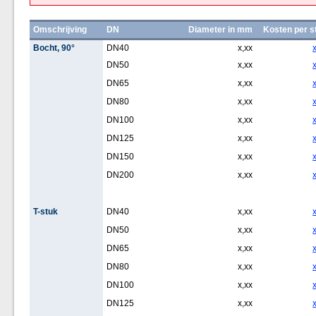
Omschrijving
DN
Diameter in mm
Kosten per s
Bocht, 90°
DN40
x,xx
DN50
x,xx
DN65
x,xx
DN80
x,xx
DN100
x,xx
DN125
x,xx
DN150
x,xx
DN200
x,xx
T-stuk
DN40
x,xx
DN50
x,xx
DN65
x,xx
DN80
x,xx
DN100
x,xx
DN125
x,xx