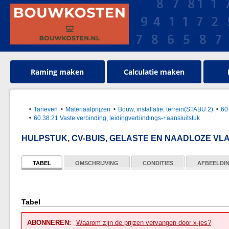
Raming maken
Calculatie maken
Tarieven
Materiaalprijzen
Bouw, installatie, terrein(STABU 2)
60
60.38.21 Vaste verbinding, leidingverbindings-+aansluitstuk
HULPSTUK, CV-BUIS, GELASTE EN NAADLOZE VL
TABEL
OMSCHRIJVING
CONDITIES
AFBEELDI
Tabel
ABONNEREN:
Waarom zijn de prijzen vervangen door x-jes?