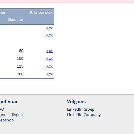
 mm
Prijs per stuk
Diameter
x,xx
x,xx
80
x,xx
100
x,xx
125
x,xx
200
x,xx
nel naar
Volg ons
AQ
LinkedIn Groep
andleidingen
LinkedIn Company
ebshop