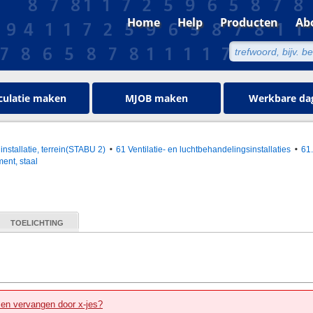
Home
Help
Producten
Ab
culatie maken
MJOB maken
Werkbare da
installatie, terrein(STABU 2)
61 Ventilatie- en luchtbehandelingsinstallaties
61
ent, staal
TOELICHTING
zen vervangen door x-jes?