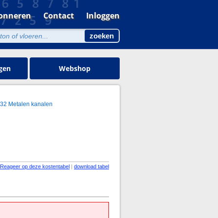
onneren
Contact
Inloggen
gen
Webshop
.32 Metalen kanalen
Reageer op deze kostentabel
|
download tabel