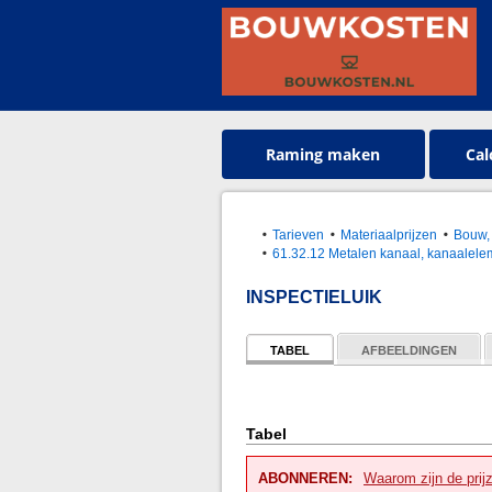
Raming maken
Cal
Tarieven
Materiaalprijzen
Bouw, 
61.32.12 Metalen kanaal, kanaalelem
INSPECTIELUIK
TABEL
AFBEELDINGEN
Tabel
ABONNEREN:
Waarom zijn de prij