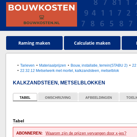
Raming maken
Calculatie maken
Tarieven
Materiaalprijzen
Bouw, installatie, terrein(STABU 2)
22
22.32.12 Metselwerk met mortel, kalkzandsteen, metselblok
KALKZANDSTEEN, METSELBLOKKEN
TABEL
OMSCHRIJVING
AFBEELDINGEN
TOELI
Tabel
ABONNEREN:
Waarom zijn de prijzen vervangen door x-jes?