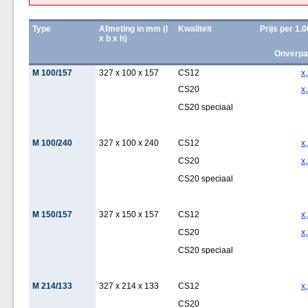
Type
Afmeting in mm (l
Kwaliteit
Prijs per 1.
x b x h)
Onverpa
M 100/157
327 x 100 x 157
CS12
x
CS20
x
CS20 speciaal
M 100/240
327 x 100 x 240
CS12
x
CS20
x
CS20 speciaal
M 150/157
327 x 150 x 157
CS12
x
CS20
x
CS20 speciaal
M 214/133
327 x 214 x 133
CS12
x
CS20