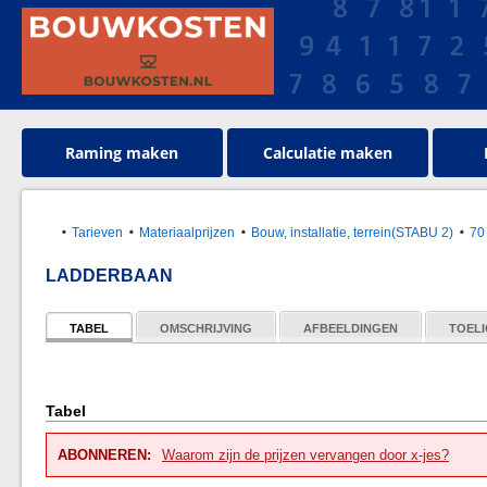
Raming maken
Calculatie maken
Tarieven
Materiaalprijzen
Bouw, installatie, terrein(STABU 2)
70
LADDERBAAN
TABEL
OMSCHRIJVING
AFBEELDINGEN
TOELI
Tabel
ABONNEREN:
Waarom zijn de prijzen vervangen door x-jes?