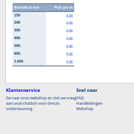
Breedte in mm
Prijs per m
150
x,xx
200
x,xx
300
x,xx
400
x,xx
500
x,xx
600
x,xx
1.000
x,xx
Klantenservice
Snel naar
Ga naar onze webshop en stel uw vraag
FAQ
aan onze chatbot voor directe
Handleidingen
ondersteuning.
Webshop