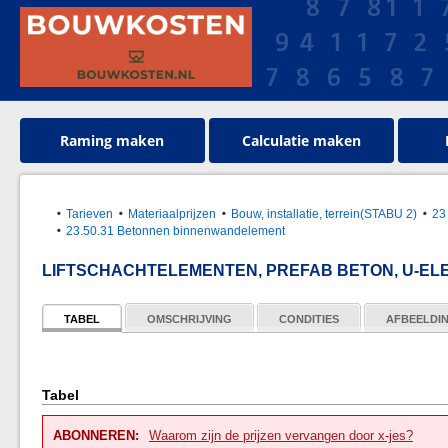
Raming maken
Calculatie maken
Tarieven
Materiaalprijzen
Bouw, installatie, terrein(STABU 2)
23
23.50.31 Betonnen binnenwandelement
LIFTSCHACHTELEMENTEN, PREFAB BETON, U-E
TABEL
OMSCHRIJVING
CONDITIES
AFBEELDI
Tabel
ABONNEREN:
Waarom zijn de prijzen vervangen door x-jes?