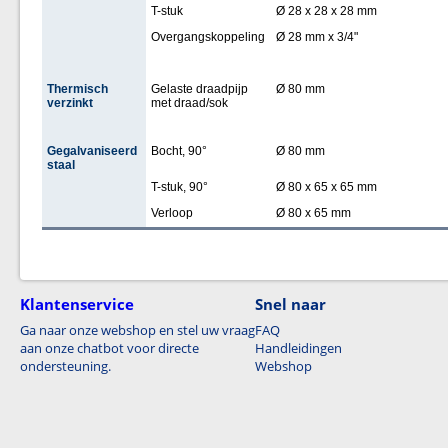
T-stuk
Ø 28 x 28 x 28 mm
Overgangskoppeling
Ø 28 mm x 3/4"
Thermisch
Gelaste draadpijp
Ø 80 mm
verzinkt
met draad/sok
Gegalvaniseerd
Bocht, 90°
Ø 80 mm
staal
T-stuk, 90°
Ø 80 x 65 x 65 mm
Verloop
Ø 80 x 65 mm
Klantenservice
Snel naar
Ga naar onze webshop en stel uw vraag
FAQ
aan onze chatbot voor directe
Handleidingen
ondersteuning.
Webshop