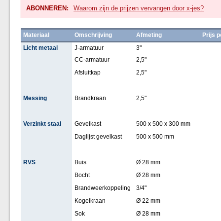
ABONNEREN:
Waarom zijn de prijzen vervangen door x-jes?
Materiaal
Omschrijving
Afmeting
Prijs 
Licht metaal
J-armatuur
3"
CC-armatuur
2,5"
Afsluitkap
2,5"
Messing
Brandkraan
2,5"
Verzinkt staal
Gevelkast
500 x 500 x 300 mm
Daglijst gevelkast
500 x 500 mm
RVS
Buis
Ø 28 mm
Bocht
Ø 28 mm
Brandweerkoppeling
3/4"
Kogelkraan
Ø 22 mm
Sok
Ø 28 mm