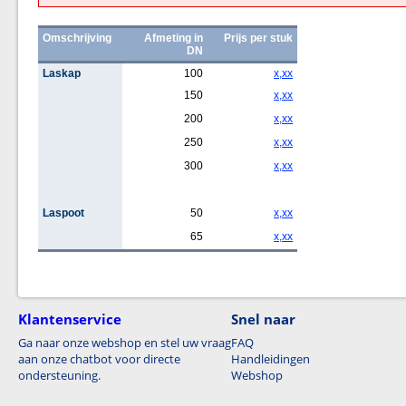
Omschrijving
Afmeting in
Prijs per stuk
DN
Laskap
100
x,xx
150
x,xx
200
x,xx
250
x,xx
300
x,xx
Laspoot
50
x,xx
65
x,xx
Klantenservice
Snel naar
Ga naar onze webshop en stel uw vraag
FAQ
aan onze chatbot voor directe
Handleidingen
ondersteuning.
Webshop