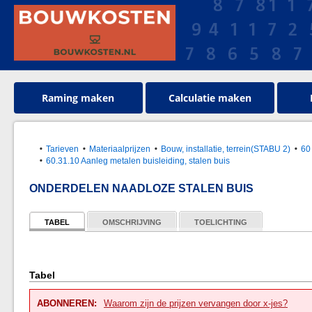
Raming maken
Calculatie maken
Tarieven
Materiaalprijzen
Bouw, installatie, terrein(STABU 2)
60
60.31.10 Aanleg metalen buisleiding, stalen buis
ONDERDELEN NAADLOZE STALEN BUIS
TABEL
OMSCHRIJVING
TOELICHTING
Tabel
ABONNEREN:
Waarom zijn de prijzen vervangen door x-jes?