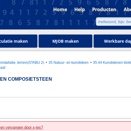
Home
Help
Producten
Ab
culatie maken
MJOB maken
Werkbare da
installatie, terrein(STABU 2)
35 Natuur- en kunststeen
35.44 Kunststenen blok
laat
EN COMPOSIETSTEEN
zen vervangen door x-jes?