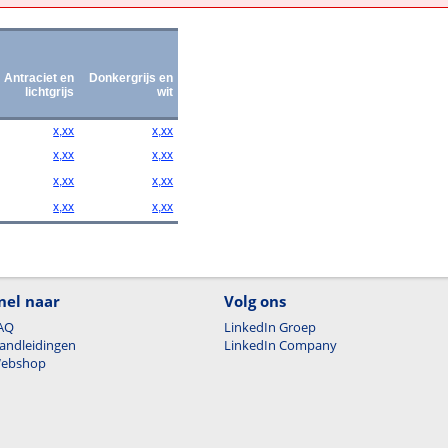
Antraciet en
Donkergrijs en
lichtgrijs
wit
x,xx
x,xx
x,xx
x,xx
x,xx
x,xx
x,xx
x,xx
nel naar
Volg ons
AQ
LinkedIn Groep
andleidingen
LinkedIn Company
ebshop