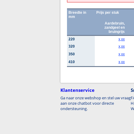
Breedte in
Prijs per stuk
mm
Aardebruin,
zandgeel en
bruingrijs
220
x,xx
320
x,xx
350
x,xx
410
x,xx
Klantenservice
S
Ga naar onze webshop en stel uw vraag
F
aan onze chatbot voor directe
H
ondersteuning.
W