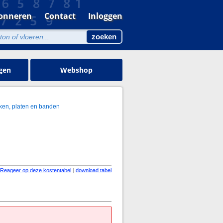
onneren
Contact
Inloggen
gen
Webshop
ken, platen en banden
Reageer op deze kostentabel
|
download tabel