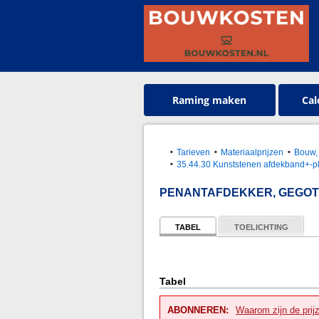
Raming maken
Cal
Tarieven
Materiaalprijzen
Bouw, 
35.44.30 Kunststenen afdekband+-p
PENANTAFDEKKER, GEGOT
TABEL
TOELICHTING
Tabel
ABONNEREN:
Waarom zijn de prij