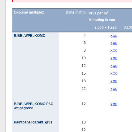
Okoumé multiplex
Dikte in mm
2
Prijs per m
Afmeting in mm
2.500 x 1.220
3.10
B/BB, WPB, KOMO
4
x,xx
6
x,xx
8
x,xx
10
x,xx
12
x,xx
15
x,xx
18
x,xx
22
x,xx
B/BB, WPB, KOMO FSC,
12
x,xx
wit gegrond
Paintpanel garant, grijs
10
12