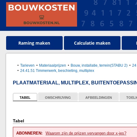
Raming maken
Calculatie maken
Tarieven
Materiaalprijzen
Bouw, installatie, terrein(STABU 2)
24
24.41.51 Timmerwerk, beschieting, multiplex
PLAATMATERIAAL, MULTIPLEX, BUITENTOEPASSI
TABEL
OMSCHRIJVING
AFBEELDINGEN
TOELI
Tabel
ABONNEREN:
Waarom zijn de prijzen vervangen door x-jes?