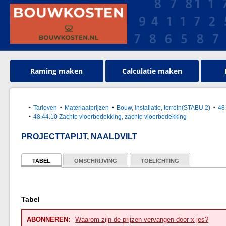
Raming maken
Calculatie maken
Tarieven
Materiaalprijzen
Bouw, installatie, terrein(STABU 2)
48
48.44.10 Zachte vloerbedekking, zachte vloerbedekking
PROJECTTAPIJT, NAALDVILT
TABEL
OMSCHRIJVING
TOELICHTING
Tabel
ABONNEREN:
Waarom zijn de prijzen vervangen door x-jes?