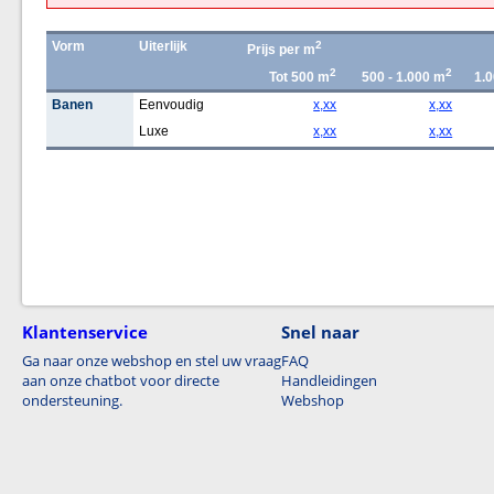
Vorm
Uiterlijk
2
Prijs per m
2
2
Tot 500 m
500 - 1.000 m
1.0
Banen
Eenvoudig
x,xx
x,xx
Luxe
x,xx
x,xx
Klantenservice
Snel naar
Ga naar onze webshop en stel uw vraag
FAQ
aan onze chatbot voor directe
Handleidingen
ondersteuning.
Webshop