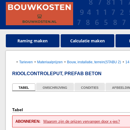
Raming maken
Calculatie maken
Tarieven
Materiaalprijzen
Bouw, installatie, terrein(STABU 2)
14
RIOOLCONTROLEPUT, PREFAB BETON
TABEL
OMSCHRIJVING
CONDITIES
AFBEELDI
Tabel
ABONNEREN:
Waarom zijn de prijzen vervangen door x-jes?