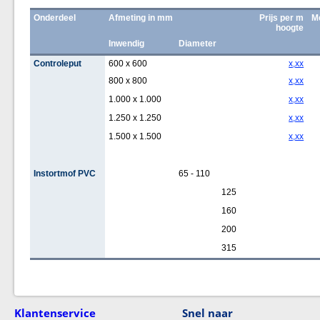
Onderdeel
Afmeting in mm
Prijs per m
Me
hoogte
Inwendig
Diameter
Controleput
600 x 600
x,xx
800 x 800
x,xx
1.000 x 1.000
x,xx
1.250 x 1.250
x,xx
1.500 x 1.500
x,xx
Instortmof PVC
65 - 110
125
160
200
315
Klantenservice
Snel naar