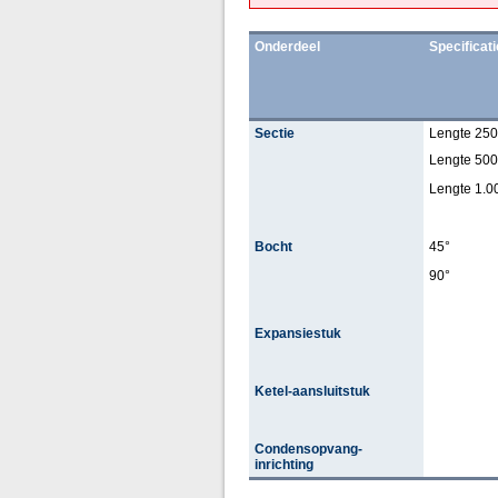
Onderdeel
Specificat
Sectie
Lengte 25
Lengte 50
Lengte 1.
Bocht
45°
90°
Expansiestuk
Ketel-aansluitstuk
Condensopvang-
inrichting