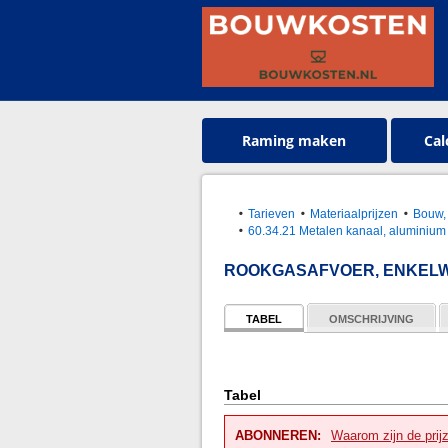
Raming maken
Cal
Tarieven
Materiaalprijzen
Bouw, 
60.34.21 Metalen kanaal, aluminium
ROOKGASAFVOER, ENKELWAN
TABEL
OMSCHRIJVING
Tabel
ABONNEREN:
Waarom zijn de prij