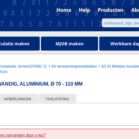
Home
Help
Producten
Ab
culatie maken
MJOB maken
Werkbare da
installatie, terrein(STABU 2)
60 Verwarmingsinstallaties
60.34 Metalen kanale
 buis
DIG, ALUMINIUM, Ø 70 - 110 MM
AFBEELDINGEN
TOELICHTING
zen vervangen door x-jes?