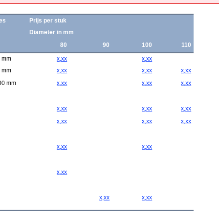
ies
Prijs per stuk
Diameter in mm
80
90
100
110
0 mm
x,xx
x,xx
0 mm
x,xx
x,xx
x,xx
000 mm
x,xx
x,xx
x,xx
x,xx
x,xx
x,xx
x,xx
x,xx
x,xx
x,xx
x,xx
x,xx
x,xx
x,xx