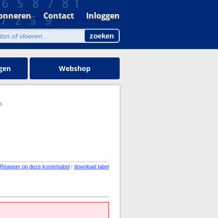
onneren
Contact
Inloggen
gen
Webshop
n
Reageer op deze kostentabel
|
download tabel