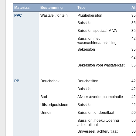
Materiaal
Bestemming
Type
Af
PVC
Wastafel, fontein
Plugbekersifon
35
Buissifon
35
Buissifon speciaal MIVA
35
Buissifon met
42
wasmachineaansluiting
Bekersifon
35
42
Bekersifon voor wastafelkast
35
PP
Douchebak
Douchesifon
42
Buissifon
42
Bad
Afvoer-/overloopcombinatie
42
Uitstortgootsteen
Buissifon
42
Urinoir
Buissifon, onderuitlaat
50
Buissifon, hoekuitvoering
50
achteruitlaat
Universeel, achteruitlaat
50