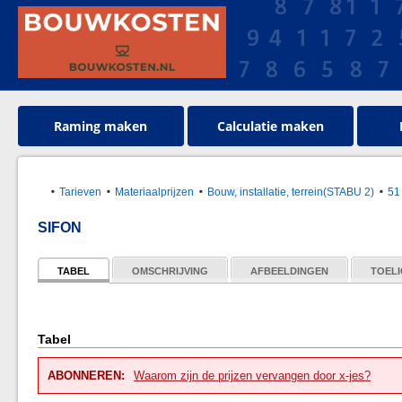
Raming maken
Calculatie maken
Tarieven
Materiaalprijzen
Bouw, installatie, terrein(STABU 2)
51
SIFON
TABEL
OMSCHRIJVING
AFBEELDINGEN
TOELI
Tabel
ABONNEREN:
Waarom zijn de prijzen vervangen door x-jes?