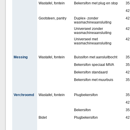
Wastafel, fontein
Bekersifon met plug en stop
35
42
Gootsteen, pantry
Duplex- zonder
42
wasmachineaansluiting
Universeel zonder
42
wasmachineaansluiting
Universeel met
42
wasmachineaansluiting
Messing
Wastafel, fontein
Buissifon met aansluitbocht
35
Bekersifon speciaal MIVA
35
Bekersifon standaard
42
Bekersifon met muurbuis
35
Verchroomd
Wastafel, fontein
Plugbekersifon
35
42
Bekersifon
35
Bidet
Plugbekersifon
42