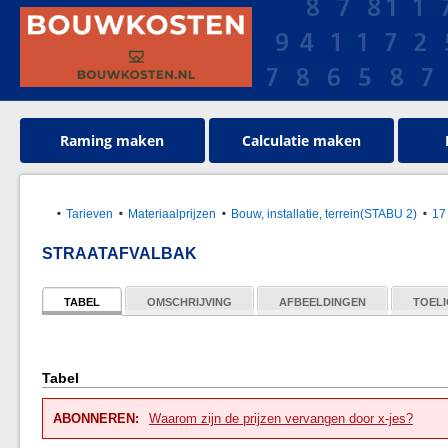
Raming maken
Calculatie maken
Tarieven
Materiaalprijzen
Bouw, installatie, terrein(STABU 2)
17
STRAATAFVALBAK
TABEL
OMSCHRIJVING
AFBEELDINGEN
TOELI
Tabel
ABONNEREN:
Waarom zijn de prijzen vervangen door x-jes?