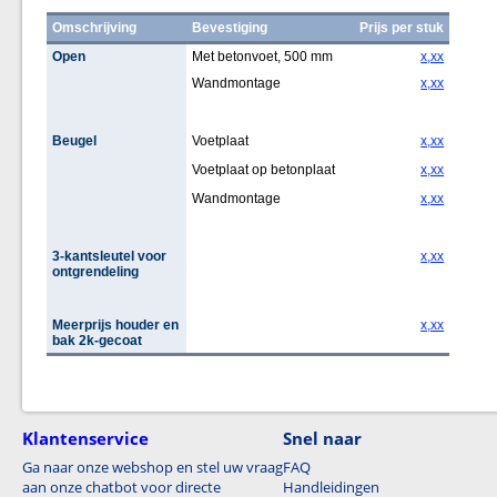
Omschrijving
Bevestiging
Prijs per stuk
Open
Met betonvoet, 500 mm
x,xx
Wandmontage
x,xx
Beugel
Voetplaat
x,xx
Voetplaat op betonplaat
x,xx
Wandmontage
x,xx
3-kantsleutel voor
x,xx
ontgrendeling
Meerprijs houder en
x,xx
bak 2k-gecoat
Klantenservice
Snel naar
Ga naar onze webshop en stel uw vraag
FAQ
aan onze chatbot voor directe
Handleidingen