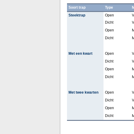
Soort trap
Type
M
Steektrap
Open
V
Dicht
V
Open
M
Dicht
M
Met een kwart
Open
V
Dicht
V
Open
M
Dicht
M
Met twee kwarten
Open
V
Dicht
V
Open
M
Dicht
M