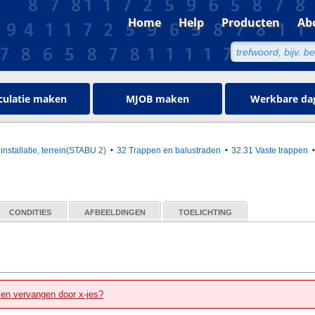
Home
Help
Producten
Ab
culatie maken
MJOB maken
Werkbare da
installatie, terrein(STABU 2)
32 Trappen en balustraden
32.31 Vaste trappen
CONDITIES
AFBEELDINGEN
TOELICHTING
zen vervangen door x-jes?