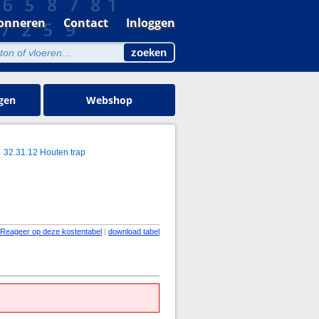
onneren
Contact
Inloggen
gen
Webshop
32.31.12 Houten trap
Reageer op deze kostentabel
|
download tabel