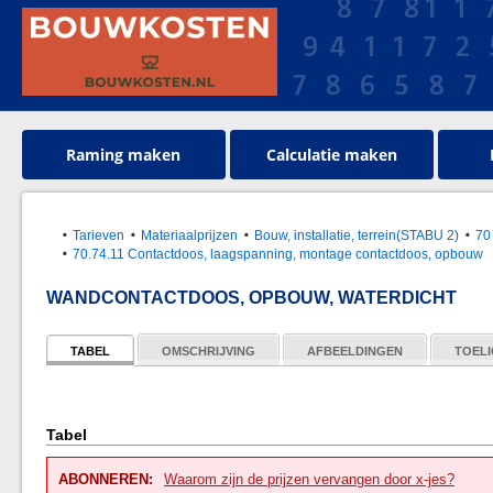
Raming maken
Calculatie maken
Tarieven
Materiaalprijzen
Bouw, installatie, terrein(STABU 2)
70
70.74.11 Contactdoos, laagspanning, montage contactdoos, opbouw
WANDCONTACTDOOS, OPBOUW, WATERDICHT
TABEL
OMSCHRIJVING
AFBEELDINGEN
TOELI
Tabel
ABONNEREN:
Waarom zijn de prijzen vervangen door x-jes?