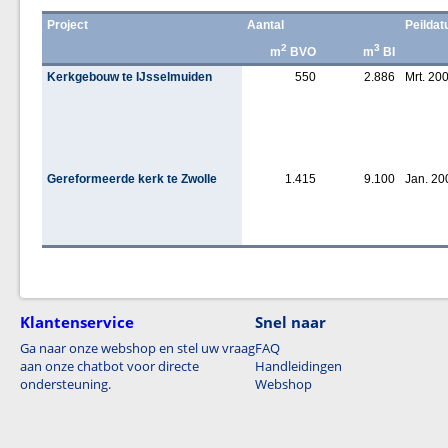
Project
Aantal
Peilda
2
3
m
BVO
m
BI
Kerkgebouw te IJsselmuiden
550
2.886
Mrt. 20
Gereformeerde kerk te Zwolle
1.415
9.100
Jan. 20
Klantenservice
Snel naar
Ga naar onze webshop en stel uw vraag
FAQ
aan onze chatbot voor directe
Handleidingen
ondersteuning.
Webshop