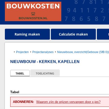
Raming maken
Calculatie maken
Projecten
Projectanalyses
Nieuwbouw, overzicht(Gebouw (SfB 0)
NIEUWBOUW - KERKEN, KAPELLEN
TABEL
TOELICHTING
Tabel
ABONNEREN:
Waarom zijn de prijzen vervangen door x-jes?