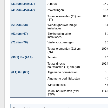
(31) t/m (34)+(37)
Afbouw
14,
(41) t/m (45)+(47)
Afwerkingen
16,
Totaal elementen (11) t/m
81,
(47)
(51) t/m (58)
Werktuigbouwkundige
8,
installaties
(61) t/m (67)
Elektrotechnische
8,
installaties
(71) t/m (76)
Vaste voorzieningen
1,
Totaal elementen (11) t/m
100,
(76)
(90.1) t/m (90.8)
Terrein
1,
Totaal directe
101,
bouwkosten (11) t/m (90)
(0.1) t/m (0.5)
Algemene bouwkosten
3,
Algemene bedrijfskosten
4,
Winst en risico
4,
Totaal bouwkosten (excl.
114,
BTW)