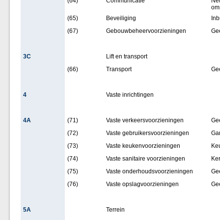
(64)
Communicatie
Net
omr
(65)
Beveiliging
Inb
(67)
Gebouwbeheervoorzieningen
Ge
3C
Lift en transport
(66)
Transport
Ge
4
Vaste inrichtingen
4A
(71)
Vaste verkeersvoorzieningen
Ge
(72)
Vaste gebruikersvoorzieningen
Ga
(73)
Vaste keukenvoorzieningen
Ke
(74)
Vaste sanitaire voorzieningen
Ker
(75)
Vaste onderhoudsvoorzieningen
Ge
(76)
Vaste opslagvoorzieningen
Ge
5A
Terrein