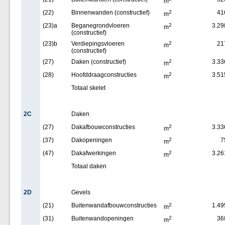
m
(22)
Binnenwanden (constructief)
2
41
m
(23)a
Beganegrondvloeren
2
3.29
m
(constructief)
(23)b
Verdiepingsvloeren
2
21
m
(constructief)
(27)
Daken (constructief)
2
3.33
m
(28)
Hoofddraagconstructies
2
3.51
m
Totaal skelet
2C
Daken
(27)
Dakafbouwconstructies
2
3.33
m
(37)
Dakopeningen
2
7
m
(47)
Dakafwerkingen
2
3.26
m
Totaal daken
2D
Gevels
(21)
Buitenwandafbouwconstructies
2
1.49
m
(31)
Buitenwandopeningen
2
36
m