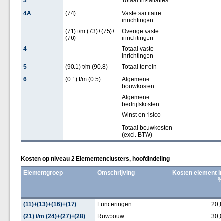
3
Totaal installaties
4A
(74)
Vaste sanitaire
inrichtingen
(71) t/m (73)+(75)+
Overige vaste
(76)
inrichtingen
4
Totaal vaste
inrichtingen
5
(90.1) t/m (90.8)
Totaal terrein
6
(0.1) t/m (0.5)
Algemene
bouwkosten
Algemene
bedrijfskosten
Winst en risico
Totaal bouwkosten
(excl. BTW)
Kosten op niveau 2 Elementenclusters, hoofdindeling
Elementgroep
Omschrijving
Kosten element i
(11)+(13)+(16)+(17)
Funderingen
20,
(21) t/m (24)+(27)+(28)
Ruwbouw
30,