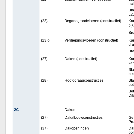
hal
Bi
L2
(23)a
Beganegrondvloeren (constructief)
Kan
2,5
Bre
(23)b
Verdiepingsvloeren (constructief)
Kan
dru
Bre
(27)
Daken (constructief)
Kan
kan
Sta
bed
(28)
Hoofddraagconstructies
Sta
bet
Bet
Dil
2C
Daken
(27)
Dakafbouwconstructies
Get
Pre
(37)
Dakopeningen
Dak
pol