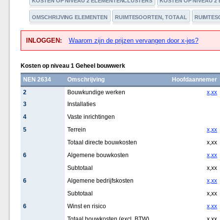
KOSTEN OP NIVEAU 2 ELEMENTENCLUSTERS
KOSTEN OP NIVEAU 2
OMSCHRIJVING ELEMENTEN
RUIMTESOORTEN, TOTAAL
RUIMTESO
INLOGGEN:
Waarom zijn de prijzen vervangen door x-jes?
Kosten op niveau 1 Geheel bouwwerk
NEN 2634
Omschrijving
Hoofdaannemer
2
Bouwkundige werken
x,xx
3
Installaties
4
Vaste inrichtingen
5
Terrein
x,xx
Totaal directe bouwkosten
x,xx
6
Algemene bouwkosten
x,xx
Subtotaal
x,xx
6
Algemene bedrijfskosten
x,xx
Subtotaal
x,xx
6
Winst en risico
x,xx
Totaal bouwkosten (excl. BTW)
x,xx