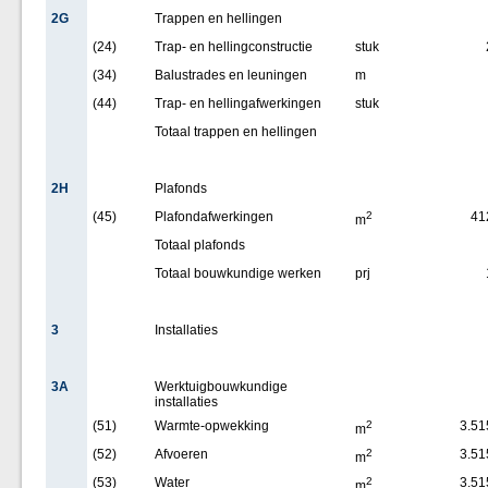
2G
Trappen en hellingen
(24)
Trap- en hellingconstructie
stuk
(34)
Balustrades en leuningen
m
(44)
Trap- en hellingafwerkingen
stuk
Totaal trappen en hellingen
2H
Plafonds
(45)
Plafondafwerkingen
2
41
m
Totaal plafonds
Totaal bouwkundige werken
prj
3
Installaties
3A
Werktuigbouwkundige
installaties
(51)
Warmte-opwekking
2
3.51
m
(52)
Afvoeren
2
3.51
m
(53)
Water
2
3.51
m