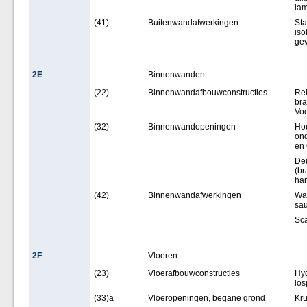
lam
(41)
Buitenwandafwerkingen
Sta
iso
gev
2E
Binnenwanden
(22)
Binnenwandafbouwconstructies
Rek
br
Voo
(32)
Binnenwandopeningen
Hou
ond
en
Deu
(br
han
(42)
Binnenwandafwerkingen
Wan
sau
Sca
2F
Vloeren
(23)
Vloerafbouwconstructies
Hyd
los
(33)a
Vloeropeningen, begane grond
Kru