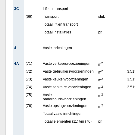
3C
Lift en transport
(66)
Transport
stuk
Totaal lift en transport
Totaal installaties
prj
4
Vaste inrichtingen
4A
(71)
Vaste verkeersvoorzieningen
2
m
(72)
Vaste gebruikersvoorzieningen
2
3.51
m
(73)
Vaste keukenvoorzieningen
2
3.51
m
(74)
Vaste sanitaire voorzieningen
2
3.51
m
(75)
Vaste
2
m
onderhoudsvoorzieningen
(76)
Vaste opslagvoorzieningen
2
m
Totaal vaste inrichtingen
Totaal elementen (11) t/m (76)
prj