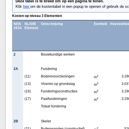
Deze tabel is te breed om op een pagina te tonen.
Klik
hier
om de kostentabel in een popup te openen of gebruik de sc
Kosten op niveau 3 Elementen
NEN
NL/SfB
Omschrijving
Eenheid
Hoeveelhei
2634
Element
2
Bouwkundige werken
2A
Fundering
(11)
Bodemvoorzieningen
2
3.29
m
(13)
Vloeren op grondslag
2
3.03
m
(16)
Funderingsconstructies
2
3.29
m
(17)
Paalfunderingen
2
3.29
m
Totaal fundering
2B
Skelet
(21)
Buitenwanden (constructief)
2
52