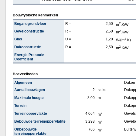
Bouwfysische kenmerken
Beganegrondvloer
R =
2,50
2
m
.K/W
Gevelconstructie
R =
2,50
2
m
.K/W
Glas
U =
1,20
2
W/(m
.K)
Dakconstructie
R =
2,50
2
m
.K/W
Energie Prestatie
Coëfficiënt
Hoeveelheden
Algemeen
Daken
Aantal bouwlagen
2
stuks
Dakopp
Maximale hoogte
8,00
m
Dakopp
Terrein
Dakop
Terreinoppervlakte
4.064
2
Gevels
m
Bebouwde terreinoppervlakte
3.298
2
Gevelo
m
Onbebouwde
766
2
Buiten
m
terreinoppervlakte