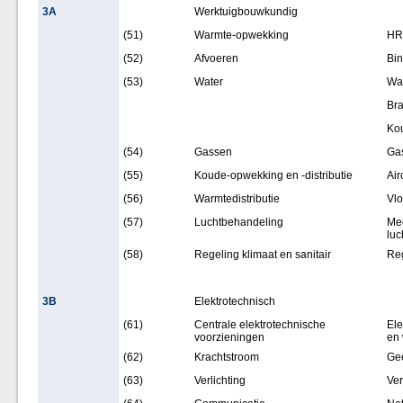
3A
Werktuigbouwkundig
(51)
Warmte-opwekking
HR
(52)
Afvoeren
Bin
(53)
Water
Wat
Br
Kou
(54)
Gassen
Gas
(55)
Koude-opwekking en -distributie
Air
(56)
Warmtedistributie
Vl
(57)
Luchtbehandeling
Mec
luc
(58)
Regeling klimaat en sanitair
Reg
3B
Elektrotechnisch
(61)
Centrale elektrotechnische
Ele
voorzieningen
en
(62)
Krachtstroom
Ge
(63)
Verlichting
Ver