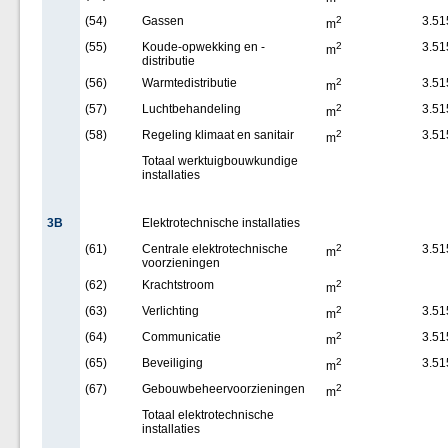
(54)
Gassen
2
3.51
m
(55)
Koude-opwekking en -
2
3.51
m
distributie
(56)
Warmtedistributie
2
3.51
m
(57)
Luchtbehandeling
2
3.51
m
(58)
Regeling klimaat en sanitair
2
3.51
m
Totaal werktuigbouwkundige
installaties
3B
Elektrotechnische installaties
(61)
Centrale elektrotechnische
2
3.51
m
voorzieningen
(62)
Krachtstroom
2
m
(63)
Verlichting
2
3.51
m
(64)
Communicatie
2
3.51
m
(65)
Beveiliging
2
3.51
m
(67)
Gebouwbeheervoorzieningen
2
m
Totaal elektrotechnische
installaties