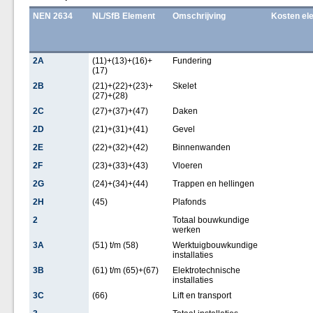
NEN 2634
NL/SfB Element
Omschrijving
Kosten el
2A
(11)+(13)+(16)+
Fundering
(17)
2B
(21)+(22)+(23)+
Skelet
(27)+(28)
2C
(27)+(37)+(47)
Daken
2D
(21)+(31)+(41)
Gevel
2E
(22)+(32)+(42)
Binnenwanden
2F
(23)+(33)+(43)
Vloeren
2G
(24)+(34)+(44)
Trappen en hellingen
2H
(45)
Plafonds
2
Totaal bouwkundige
werken
3A
(51) t/m (58)
Werktuigbouwkundige
installaties
3B
(61) t/m (65)+(67)
Elektrotechnische
installaties
3C
(66)
Lift en transport