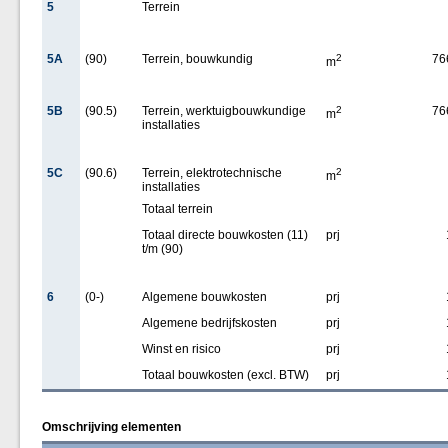
5
Terrein
5A
(90)
Terrein, bouwkundig
2
76
m
5B
(90.5)
Terrein, werktuigbouwkundige
2
76
m
installaties
5C
(90.6)
Terrein, elektrotechnische
2
m
installaties
Totaal terrein
Totaal directe bouwkosten (11)
prj
t/m (90)
6
(0-)
Algemene bouwkosten
prj
Algemene bedrijfskosten
prj
Winst en risico
prj
Totaal bouwkosten (excl. BTW)
prj
Omschrijving elementen