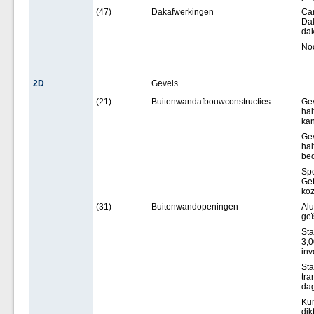
(47)
Dakafwerkingen
Can
Dak
da
Noo
2D
Gevels
(21)
Buitenwandafbouwconstructies
Gev
hal
kan
Gev
hal
bed
Spo
Get
koz
(31)
Buitenwandopeningen
Alu
geï
Sta
3,0
inv
Sta
tra
da
Kun
dik