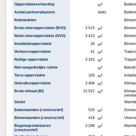
Oppervlakteverharding
2
Buite
m
Aantal parkeerplaatsen
stuks
Buiten
Ruimtedelen
Binne
Bruto-vloeroppervlakte (BVO)
3.515
2
Binnen
m
Netto-vloeroppervlakte (NVO)
3.410
2
Binne
m
Installatieoppervlakte
26
2
Binne
m
Verkeersoppervlakte
41
2
Trapco
m
Nuttige oppervlakte
3.343
2
Trappe
m
Niet-toegankelijke ruimte
2
Balust
m
Tarra-oppervlakte
105
2
Installa
m
Gebruiksoppervlakte
3.406
2
Klimaat
m
Bruto-inhoud (BI)
22.522
3
Klimaat
m
(verwa
Skelet
Warmt
Buitenwanden (constructief)
520
2
Zonnec
m
Binnenwanden (constructief)
416
2
Vloerv
m
Beganegrondvloeren
3.298
2
Warmt
m
(constructief)