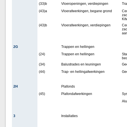
(33)b
Vloeropeningen, verdiepingen
Tr
(43)a
Vloerafwerkingen, begane grond
Cem
zac
Kit
(43)b
Vloerafwerkingen, verdiepingen
Cem
zac
aan
2G
Trappen en hellingen
(24)
Trappen en hellingen
Sta
bed
(34)
Balustrades en leuningen
Ge
(44)
Trap- en hellingafwerkingen
Ge
2H
Plafonds
(45)
Plafondafwerkingen
Sys
Alu
3
Installaties