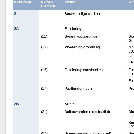
NEN 2634
NL/SfB
Element
Om
Element
2
Bouwkundige werken
2A
Fundering
(11)
Bodemvoorzieningen
Bou
Gro
(13)
Vloeren op grondslag
Mon
300
ca
EPS
(16)
Funderingsconstructies
Fun
500
Fun
(17)
Paalfunderingen
Pre
2B
Skelet
(21)
Buitenwanden (constructief)
Bi
dik
Bi
L2
(22)
Binnenwanden (constructief)
Bin