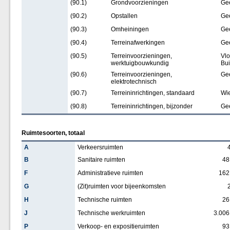
(90.1)
Grondvoorzieningen
Ge
(90.2)
Opstallen
Ge
(90.3)
Omheiningen
Ge
(90.4)
Terreinafwerkingen
Ge
(90.5)
Terreinvoorzieningen,
Vlo
werktuigbouwkundig
Bui
(90.6)
Terreinvoorzieningen,
Ge
elektrotechnisch
(90.7)
Terreininrichtingen, standaard
Wie
(90.8)
Terreininrichtingen, bijzonder
Ge
Ruimtesoorten, totaal
A
Verkeersruimten
B
Sanitaire ruimten
48
F
Administratieve ruimten
162
G
(Zit)ruimten voor bijeenkomsten
H
Technische ruimten
26
J
Technische werkruimten
3.006
P
Verkoop- en expositieruimten
93