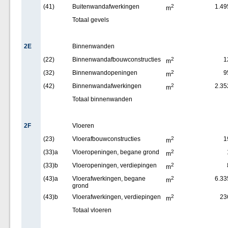
(41)
Buitenwandafwerkingen
2
1.49
m
Totaal gevels
2E
Binnenwanden
(22)
Binnenwandafbouwconstructies
2
1
m
(32)
Binnenwandopeningen
2
9
m
(42)
Binnenwandafwerkingen
2
2.35
m
Totaal binnenwanden
2F
Vloeren
(23)
Vloerafbouwconstructies
2
1
m
(33)a
Vloeropeningen, begane grond
2
m
(33)b
Vloeropeningen, verdiepingen
2
m
(43)a
Vloerafwerkingen, begane
2
6.33
m
grond
(43)b
Vloerafwerkingen, verdiepingen
2
23
m
Totaal vloeren