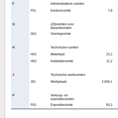
F
Administratieve ruimten
F01
Kantoorruimte
7,8
G
(Zit)ruimten voor
bijeenkomsten
G01
Overlegruimte
H
Technische ruimten
H01
Meterkast
15,2
H02
Installatieruimte
11,2
J
Technische werkruimten
J01
Werkplaats
3.006,1
P
Verkoop- en
expositieruimten
P02
Expositieruimte
93,2