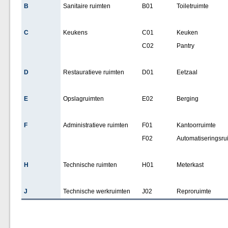
B
Sanitaire ruimten
B01
Toiletruimte
C
Keukens
C01
Keuken
C02
Pantry
D
Restauratieve ruimten
D01
Eetzaal
E
Opslagruimten
E02
Berging
F
Administratieve ruimten
F01
Kantoorruimte
F02
Automatiseringsru
H
Technische ruimten
H01
Meterkast
J
Technische werkruimten
J02
Reproruimte