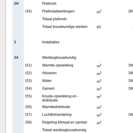
2H
Plafonds
(45)
Plafondafwerkingen
2
36
m
Totaal plafonds
Totaal bouwkundige werken
prj
3
Installaties
3A
Werktuigbouwkundig
(51)
Warmte-opwekking
2
39
m
(52)
Afvoeren
2
39
m
(53)
Water
2
39
m
(54)
Gassen
2
39
m
(55)
Koude-opwekking en -
2
m
distributie
(56)
Warmtedistributie
2
m
(57)
Luchtbehandeling
2
39
m
(58)
Regeling klimaat en sanitair
2
m
Totaal werktuigbouwkundig