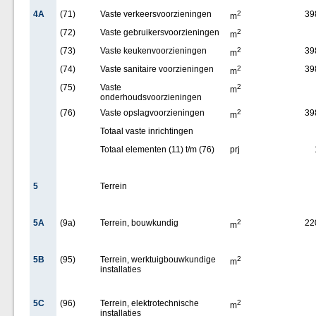
4A
(71)
Vaste verkeersvoorzieningen
2
39
m
(72)
Vaste gebruikersvoorzieningen
2
m
(73)
Vaste keukenvoorzieningen
2
39
m
(74)
Vaste sanitaire voorzieningen
2
39
m
(75)
Vaste
2
m
onderhoudsvoorzieningen
(76)
Vaste opslagvoorzieningen
2
39
m
Totaal vaste inrichtingen
Totaal elementen (11) t/m (76)
prj
5
Terrein
5A
(9a)
Terrein, bouwkundig
2
22
m
5B
(95)
Terrein, werktuigbouwkundige
2
m
installaties
5C
(96)
Terrein, elektrotechnische
2
m
installaties