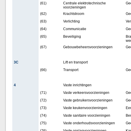
(61)
Centrale elektrotechnische
Ge
voorzieningen
(62)
Krachtstroom
Ge
(63)
Verlichting
Ver
(64)
Communicatie
Ge
(65)
Beveiliging
Bra
wer
(67)
Gebouwbeheersvoorzieningen
Ge
3C
Lift en transport
(66)
Transport
Ge
4
Vaste inrichtingen
(71)
Vaste verkeersvoorzieningen
Ge
(72)
Vaste gebruikersvoorzieningen
Ge
(73)
Vaste keukenvoorzieningen
Een
(74)
Vaste sanitaire voorzieningen
Ben
(75)
Vaste onderhoudsvoorzieningen
Ge
(76)
Vaste opslagvoorzieningen
Ka