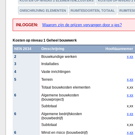
KOSTEN OP NIVEAU 2 ELEMENTENCLUSTERS
KOSTEN OP NIVEAU 2
OMSCHRIJVING ELEMENTEN
RUIMTESOORTEN, TOTAAL
RUIMTESO
INLOGGEN:
Waarom zijn de prijzen vervangen door x-jes?
Kosten op niveau 1 Geheel bouwwerk
NEN 2634
Omschrijving
Hoofdaannemer
2
Bouwkundige werken
x,xx
3
Installaties
4
Vaste inrichtingen
5
Terrein
x,xx
Totaal bouwkosten elementen
x,xx
6
Algemene bouwkosten
x,xx
(bouwproject)
Subtotaal
x,xx
6
Algemene bedrijfskosten
x,xx
(bouwbedrijf)
Subtotaal
x,xx
6
Winst en risico (bouwbedrijf)
x,xx