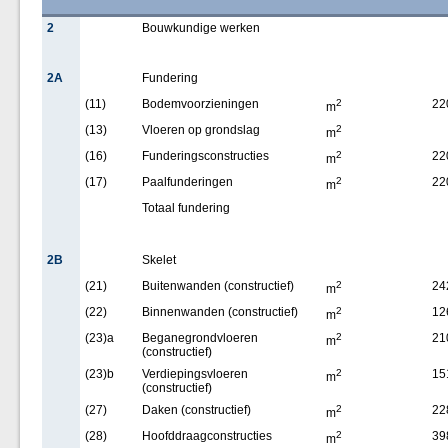
2
Bouwkundige werken
2A
Fundering
(11)
Bodemvoorzieningen
2
22
m
(13)
Vloeren op grondslag
2
m
(16)
Funderingsconstructies
2
22
m
(17)
Paalfunderingen
2
22
m
Totaal fundering
2B
Skelet
(21)
Buitenwanden (constructief)
2
24
m
(22)
Binnenwanden (constructief)
2
12
m
(23)a
Beganegrondvloeren
2
21
m
(constructief)
(23)b
Verdiepingsvloeren
2
15
m
(constructief)
(27)
Daken (constructief)
2
22
m
(28)
Hoofddraagconstructies
2
39
m