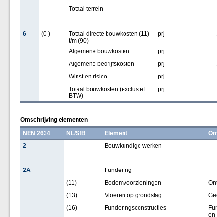
Totaal terrein
6
(0-)
Totaal directe bouwkosten (11)
prj
t/m (90)
Algemene bouwkosten
prj
Algemene bedrijfskosten
prj
Winst en risico
prj
Totaal bouwkosten (exclusief
prj
BTW)
Omschrijving elementen
NEN 2634
NL/SfB
Element
Om
2
Bouwkundige werken
2A
Fundering
(11)
Bodemvoorzieningen
Ont
(13)
Vloeren op grondslag
Ge
(16)
Funderingsconstructies
Fun
en