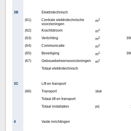
3B
Elektrotechnisch
(61)
Centrale elektrotechnische
2
m
voorzieningen
(62)
Krachtstroom
2
m
(63)
Verlichting
2
39
m
(64)
Communicatie
2
m
(65)
Beveiliging
2
39
m
(67)
Gebouwbeheersvoorzieningen
2
m
Totaal elektrotechnisch
3C
Lift en transport
(66)
Transport
stuk
Totaal lift en transport
Totaal installaties
prj
4
Vaste inrichtingen