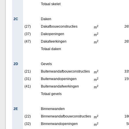
Totaal skelet
2C
Daken
(27)
Dakafbouwconstructies
2
26
m
(37)
Dakopeningen
2
m
(47)
Dakafwerkingen
2
26
m
Totaal daken
2D
Gevels
(21)
Buitenwandafbouwconstructies
2
33
m
(31)
Buitenwandopeningen
2
15
m
(41)
Buitenwandafwerkingen
2
m
Totaal gevels
2E
Binnenwanden
(22)
Binnenwandafbouwconstructies
2
18
m
(32)
Binnenwandopeningen
2
5
m