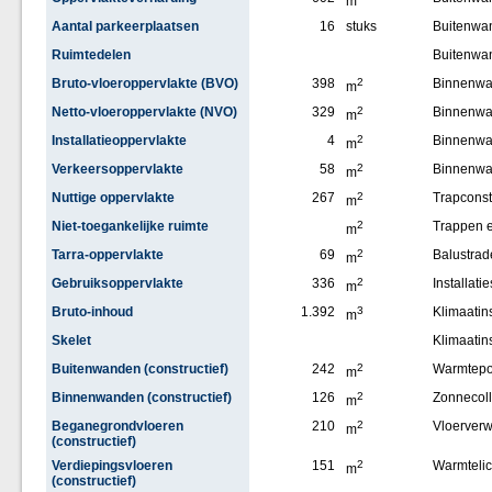
m
Aantal parkeerplaatsen
16
stuks
Buitenwa
Ruimtedelen
Buitenwa
Bruto-vloeroppervlakte (BVO)
398
2
Binnenw
m
Netto-vloeroppervlakte (NVO)
329
2
Binnenwan
m
Installatieoppervlakte
4
2
Binnenw
m
Verkeersoppervlakte
58
2
Binnenwa
m
Nuttige oppervlakte
267
2
Trapconst
m
Niet-toegankelijke ruimte
2
Trappen e
m
Tarra-oppervlakte
69
2
Balustrad
m
Gebruiksoppervlakte
336
2
Installatie
m
Bruto-inhoud
1.392
3
Klimaatins
m
Skelet
Klimaatin
Buitenwanden (constructief)
242
2
Warmtep
m
Binnenwanden (constructief)
126
2
Zonnecoll
m
Beganegrondvloeren
210
2
Vloerver
m
(constructief)
Verdiepingsvloeren
151
2
Warmteli
m
(constructief)