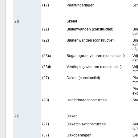
(17)
Paalfunderingen
Sch
2B
Skelet
(21)
Buitenwanden (constructief)
Bi
beh
(22)
Binnenwanden (constructief)
Bi
kal
afg
(23)a
Beganegrondvloeren (constructief)
Vri
exc
(23)b
Verdiepingsvloeren (constructief)
Vri
mm,
(27)
Daken (constructief)
Pla
mm,
Pla
exc
(28)
Hoofddraagconstructies
Sta
2C
Daken
(27)
Dakafbouwconstructies
Alu
lui
(37)
Dakopeningen
Ge