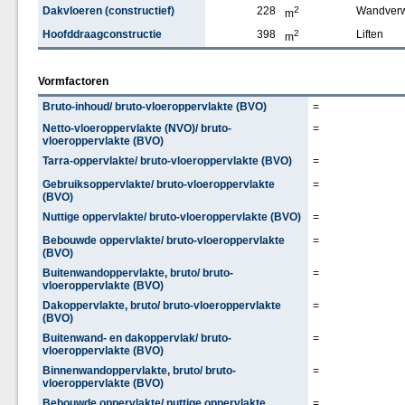
Dakvloeren (constructief)
228
2
Wandver
m
Hoofddraagconstructie
398
2
Liften
m
Vormfactoren
Bruto-inhoud/ bruto-vloeroppervlakte (BVO)
=
Netto-vloeroppervlakte (NVO)/ bruto-
=
vloeroppervlakte (BVO)
Tarra-oppervlakte/ bruto-vloeroppervlakte (BVO)
=
Gebruiksoppervlakte/ bruto-vloeroppervlakte
=
(BVO)
Nuttige oppervlakte/ bruto-vloeroppervlakte (BVO)
=
Bebouwde oppervlakte/ bruto-vloeroppervlakte
=
(BVO)
Buitenwandoppervlakte, bruto/ bruto-
=
vloeroppervlakte (BVO)
Dakoppervlakte, bruto/ bruto-vloeroppervlakte
=
(BVO)
Buitenwand- en dakoppervlak/ bruto-
=
vloeroppervlakte (BVO)
Binnenwandoppervlakte, bruto/ bruto-
=
vloeroppervlakte (BVO)
Bebouwde oppervlakte/ nuttige oppervlakte
=