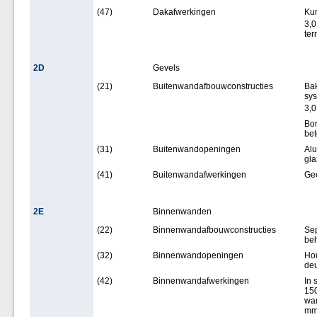
(47)
Dakafwerkingen
Kun
3,0
ter
2D
Gevels
(21)
Buitenwandafbouwconstructies
Bak
sys
3,0
Bor
bet
(31)
Buitenwandopeningen
Alu
gl
(41)
Buitenwandafwerkingen
Ge
2E
Binnenwanden
(22)
Binnenwandafbouwconstructies
Se
beh
(32)
Binnenwandopeningen
Hou
deu
(42)
Binnenwandafwerkingen
In 
150
wan
mm 