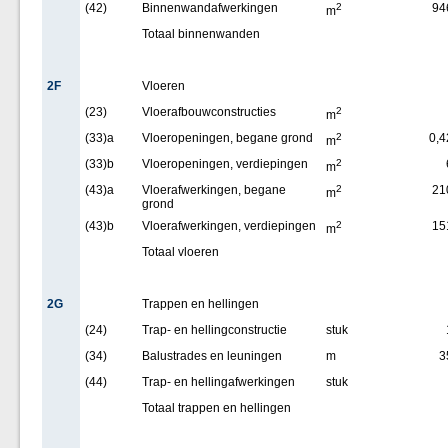
(42)
Binnenwandafwerkingen
2
94
m
Totaal binnenwanden
2F
Vloeren
(23)
Vloerafbouwconstructies
2
m
(33)a
Vloeropeningen, begane grond
2
0,4
m
(33)b
Vloeropeningen, verdiepingen
2
m
(43)a
Vloerafwerkingen, begane
2
21
m
grond
(43)b
Vloerafwerkingen, verdiepingen
2
15
m
Totaal vloeren
2G
Trappen en hellingen
(24)
Trap- en hellingconstructie
stuk
(34)
Balustrades en leuningen
m
3
(44)
Trap- en hellingafwerkingen
stuk
Totaal trappen en hellingen