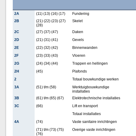
2A
(11) (13) (16) (17)
Fundering
2B
(21) (22) (23) (27)
Skelet
(28)
2C
(27) (37) (47)
Daken
2D
(21) (31) (41)
Gevels
2E
(22) (32) (42)
Binnenwanden
2F
(23) (33) (43)
Vloeren
2G
(24) (34) (44)
Trappen en hellingen
2H
(45)
Plafonds
2
Totaal bouwkundige werken
3A
(51) t/m (58)
Werktuigbouwkundige
installaties
3B
(61) t/m (65) (67)
Elektrotechnische installaties
3C
(66)
Lift en transport
Totaal installaties
4A
(74)
Vaste sanitaire inrichtingen
(71) t/m (73) (75)
Overige vaste inrichtingen
(76)