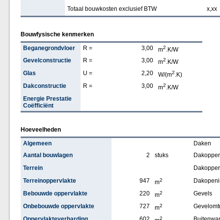
Totaal bouwkosten exclusief BTW
x,xx
Bouwfysische kenmerken
Beganegrondvloer
R =
3,00
2
m
.K/W
Gevelconstructie
R =
3,00
2
m
.K/W
Glas
U =
2,20
2
W/(m
.K)
Dakconstructie
R =
3,00
2
m
.K/W
Energie Prestatie
Coëfficiënt
Hoeveelheden
Algemeen
Daken
Aantal bouwlagen
2
stuks
Dakopperv
Terrein
Dakopper
Terreinoppervlakte
947
2
Dakopeni
m
Bebouwde oppervlakte
220
2
Gevels
m
Onbebouwde oppervlakte
727
2
Gevelomt
m
Oppervlakteverharding
602
2
Buitenwan