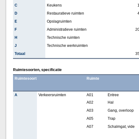
C
Keukens
D
Restauratieve ruimten
E
Opslagruimten
F
Administratieve ruimten
2
H
Technische ruimten
J
Technische werkruimten
Totaal
3
Ruimtesoorten, specificatie
Ruimtesoort
Ruimte
A
Verkeersruimten
A01
Entree
A02
Hal
A03
Gang, overloop
A05
Trap
A07
Schalmgat, vide