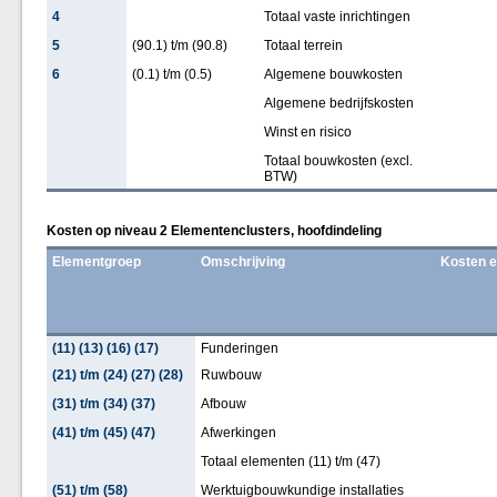
4
Totaal vaste inrichtingen
5
(90.1) t/m (90.8)
Totaal terrein
6
(0.1) t/m (0.5)
Algemene bouwkosten
Algemene bedrijfskosten
Winst en risico
Totaal bouwkosten (excl.
BTW)
Kosten op niveau 2 Elementenclusters, hoofdindeling
Elementgroep
Omschrijving
Kosten 
(11) (13) (16) (17)
Funderingen
(21) t/m (24) (27) (28)
Ruwbouw
(31) t/m (34) (37)
Afbouw
(41) t/m (45) (47)
Afwerkingen
Totaal elementen (11) t/m (47)
(51) t/m (58)
Werktuigbouwkundige installaties