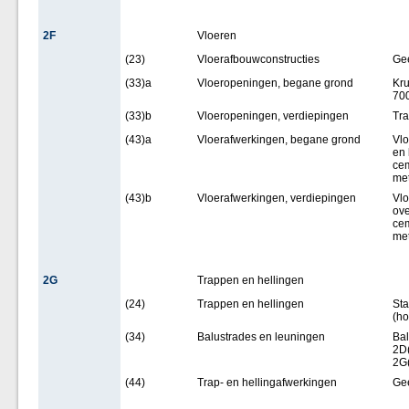
2F
Vloeren
(23)
Vloerafbouwconstructies
Ge
(33)a
Vloeropeningen, begane grond
Kru
70
(33)b
Vloeropeningen, verdiepingen
Tra
(43)a
Vloerafwerkingen, begane grond
Vlo
en 
cem
me
(43)b
Vloerafwerkingen, verdiepingen
Vlo
ove
cem
me
2G
Trappen en hellingen
(24)
Trappen en hellingen
Sta
(ho
(34)
Balustrades en leuningen
Bal
2D(
2G(
(44)
Trap- en hellingafwerkingen
Ge