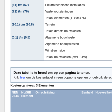
(61) t/m (67)
Elektrotechnische installaties
(71) t/m (76)
Vaste voorzieningen
Totaal elementen (11) t/m (76)
(90.1) t/m (90.8)
Terrein
Totale directe bouwkosten
(0.1) t/m (0.5)
Algemene bouwkosten
Algemene bedrijfskosten
Winst en risico
Totaal bouwkosten (excl. BTW)
Deze tabel is te breed om op een pagina te tonen.
Klik
hier
om de kostentabel in een popup te openen of gebruik de sc
Kosten op niveau 3 Elementen
NEN
NL/SfB
Omschrijving
Eenheid
Hoeveelhei
2634
Element