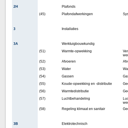
2H
Plafonds
(45)
Plafondafwerkingen
Sy
3
Installaties
3A
Werktuigbouwkundig
(51)
Warmte-opwekking
Ver
wer
(52)
Afvoeren
Afv
(53)
Water
Wat
(54)
Gassen
Gas
(55)
Koude-opwekking en -distributie
Ge
(56)
Warmtedistributie
Ge
(57)
Luchtbehandeling
Luc
wer
(58)
Regeling klimaat en sanitair
Ge
3B
Elektrotechnisch