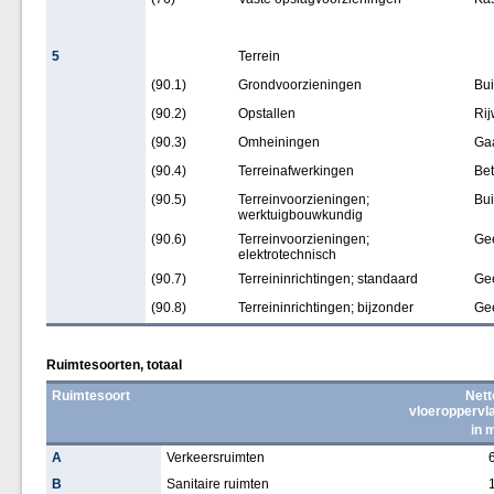
5
Terrein
(90.1)
Grondvoorzieningen
Bui
(90.2)
Opstallen
Rij
(90.3)
Omheiningen
Ga
(90.4)
Terreinafwerkingen
Bet
(90.5)
Terreinvoorzieningen;
Bui
werktuigbouwkundig
(90.6)
Terreinvoorzieningen;
Ge
elektrotechnisch
(90.7)
Terreininrichtingen; standaard
Ge
(90.8)
Terreininrichtingen; bijzonder
Ge
Ruimtesoorten, totaal
Ruimtesoort
Nett
vloeroppervl
in 
A
Verkeersruimten
B
Sanitaire ruimten