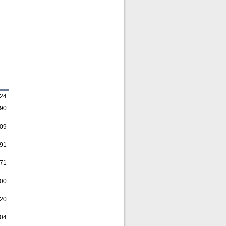
,24
,90
,09
,91
,71
,00
,20
,04