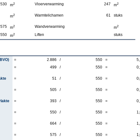
530
2
Vloerverwarming
247
2
m
m
2
Warmtelichamen
61
stuks
m
575
2
Wandverwarming
2
m
m
550
2
Liften
stuks
m
(BVO)
=
2.886
/
550
=
5
=
499
/
550
=
0
akte
=
51
/
550
=
0
=
505
/
550
=
0
vlakte
=
393
/
550
=
0
=
550
/
550
=
1
=
664
/
550
=
1
=
575
/
550
=
1