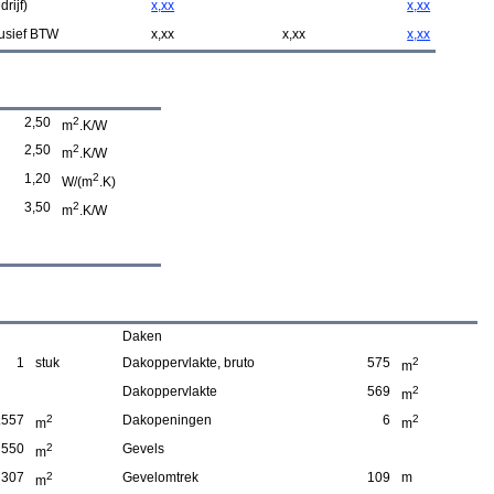
rijf)
x,xx
x,xx
usief BTW
x,xx
x,xx
x,xx
2,50
2
m
.K/W
2,50
2
m
.K/W
1,20
2
W/(m
.K)
3,50
2
m
.K/W
Daken
1
stuk
Dakoppervlakte, bruto
575
2
m
Dakoppervlakte
569
2
m
.557
2
Dakopeningen
6
2
m
m
550
2
Gevels
m
307
2
Gevelomtrek
109
m
m