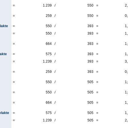
=
1.239
/
550
=
2
=
259
/
550
=
0
lakte
=
550
/
393
=
1
=
550
/
393
=
1
=
664
/
393
=
1
lakte
=
575
/
393
=
1
=
1.239
/
393
=
3
=
259
/
393
=
0
=
550
/
505
=
1
=
550
/
505
=
1
=
664
/
505
=
1
vlakte
=
575
/
505
=
1
=
1.239
/
505
=
2