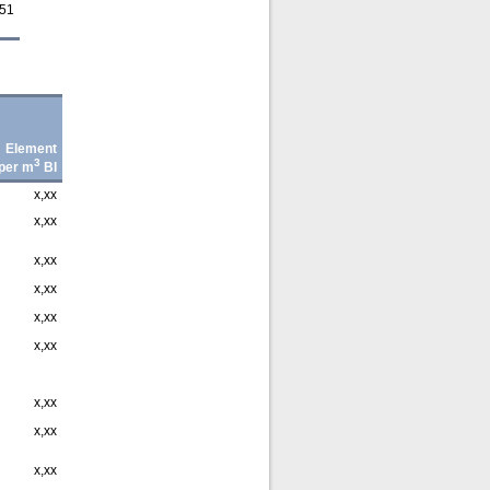
,51
Element
3
per m
BI
x,xx
x,xx
x,xx
x,xx
x,xx
x,xx
x,xx
x,xx
x,xx