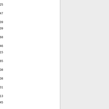
,25
,47
,39
,39
,68
,46
,15
,65
,08
,08
,31
,13
,45