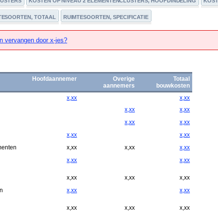
LUSTERS
KOSTEN OP NIVEAU 2 ELEMENTENCLUSTERS, HOOFDINDELING
KOST
TESOORTEN, TOTAAL
RUIMTESOORTEN, SPECIFICATIE
n vervangen door x-jes?
Hoofdaannemer
Overige
Totaal
aannemers
bouwkosten
x,xx
x,xx
x,xx
x,xx
x,xx
x,xx
x,xx
x,xx
menten
x,xx
x,xx
x,xx
x,xx
x,xx
x,xx
x,xx
x,xx
n
x,xx
x,xx
x,xx
x,xx
x,xx