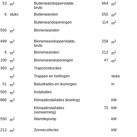
53
2
Buitenwandoppervlakte,
664
2
m
m
bruto
6
stuks
Buitenwanden
550
2
m
Buitenwandopeningen
114
2
m
550
2
Binnenwanden
m
499
2
Binnenwandoppervlakte,
259
2
m
m
bruto
6
2
Binnenwanden
212
2
m
m
100
2
Binnenwandopeningen
47
2
m
m
393
2
Trapconstructies
m
2
Trappen en hellingen
stuks
m
51
2
Balustrades en leuningen
m
m
505
2
Installaties
m
.886
3
Klimaatinstallaties (koeling)
kW
m
Klimaatinstallaties
70
kW
(verwarming)
550
2
Warmtepomp
kW
m
212
2
Zonnecollector
kW
m