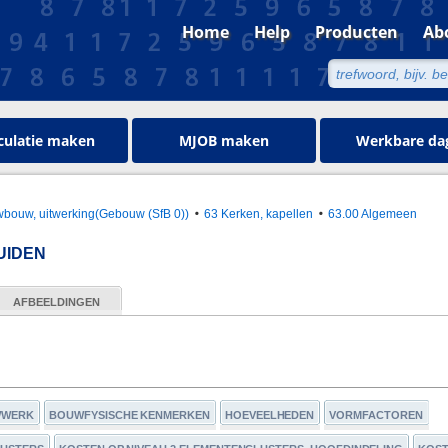
Home
Help
Producten
Ab
culatie maken
MJOB maken
Werkbare da
bouw, uitwerking(Gebouw (SfB 0))
63 Kerken, kapellen
63.00 Algemeen
UIDEN
AFBEELDINGEN
WWERK
BOUWFYSISCHE KENMERKEN
HOEVEELHEDEN
VORMFACTOREN