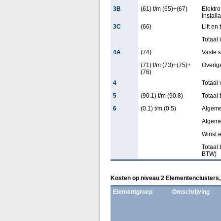
3B
(61) t/m (65)+(67)
Elektr
installa
3C
(66)
Lift en
Totaal 
4A
(74)
Vaste s
(71) t/m (73)+(75)+
Overige
(76)
4
Totaal 
5
(90.1) t/m (90.8)
Totaal 
6
(0.1) t/m (0.5)
Algem
Algeme
Winst e
Totaal 
BTW)
Kosten op niveau 2 Elementenclusters,
Elementgroep
Omschrijving