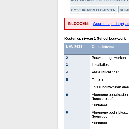
KOSTEN OP NIVEAU 2 ELEMENTENC
OMSCHRIJVING ELEMENTEN
RUIM
INLOGGEN:
Waarom zijn de prijze
Kosten op niveau 1 Geheel bouwwerk
NEN 2634
Omschrijving
2
Bouwkundige werken
3
Installaties
4
Vaste inrichtingen
5
Terrein
Totaal bouwkosten ele
6
Algemene bouwkosten
(bouwproject)
Subtotaal
6
Algemene bedrijfskoste
(bouwbedrijf)
Subtotaal