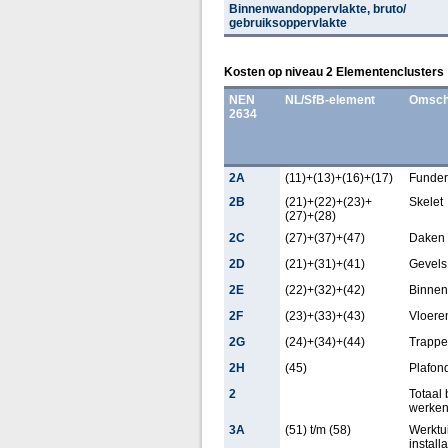
Binnenwandoppervlakte, bruto/
gebruiksoppervlakte
Kosten op niveau 2 Elementenclusters
NEN
NL/SfB-element
Omschr
2634
2A
(11)+(13)+(16)+(17)
Funder
2B
(21)+(22)+(23)+
Skelet
(27)+(28)
2C
(27)+(37)+(47)
Daken
2D
(21)+(31)+(41)
Gevels
2E
(22)+(32)+(42)
Binne
2F
(23)+(33)+(43)
Vloere
2G
(24)+(34)+(44)
Trappe
2H
(45)
Plafon
2
Totaal
werke
3A
(51) t/m (58)
Werktu
installa