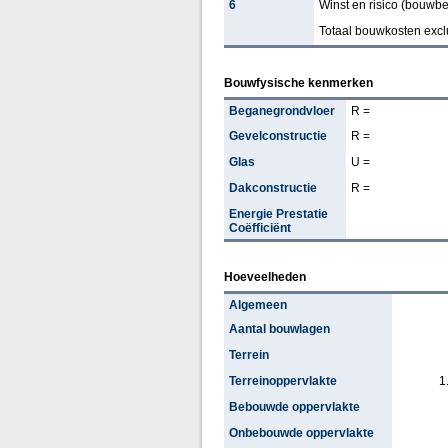
6
Winst en risico (bouwbed
Totaal bouwkosten excl
Bouwfysische kenmerken
Beganegrondvloer
R =
Gevelconstructie
R =
Glas
U =
Dakconstructie
R =
Energie Prestatie
Coëfficiënt
Hoeveelheden
Algemeen
Aantal bouwlagen
Terrein
Terreinoppervlakte
1
Bebouwde oppervlakte
Onbebouwde oppervlakte