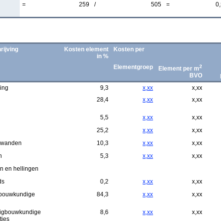
=
259
/
505
=
0
ijving
Kosten element
Kosten per
in %
Elementgroep
2
Element per m
BVO
ing
9,3
x,xx
x,xx
28,4
x,xx
x,xx
5,5
x,xx
x,xx
25,2
x,xx
x,xx
nwanden
10,3
x,xx
x,xx
n
5,3
x,xx
x,xx
n en hellingen
ds
0,2
x,xx
x,xx
 bouwkundige
84,3
x,xx
x,xx
n
igbouwkundige
8,6
x,xx
x,xx
ties