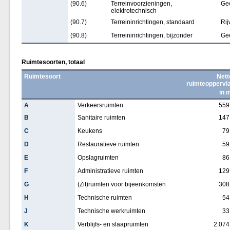
(90.6)
Terreinvoorzieningen,
Ge
elektrotechnisch
(90.7)
Terreininrichtingen, standaard
Rij
(90.8)
Terreininrichtingen, bijzonder
Ge
Ruimtesoorten, totaal
Ruimtesoort
Nett
ruimteoppervl
in 
A
Verkeersruimten
559
B
Sanitaire ruimten
147
C
Keukens
79
D
Restauratieve ruimten
59
E
Opslagruimten
86
F
Administratieve ruimten
129
G
(Zit)ruimten voor bijeenkomsten
308
H
Technische ruimten
54
J
Technische werkruimten
33
K
Verblijfs- en slaapruimten
2.074