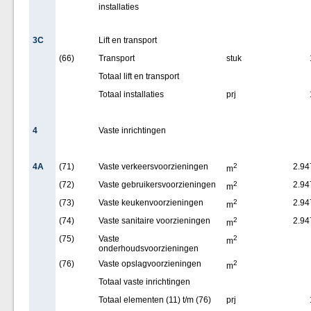
installaties
3C
Lift en transport
(66)
Transport
stuk
Totaal lift en transport
Totaal installaties
prj
4
Vaste inrichtingen
4A
(71)
Vaste verkeersvoorzieningen
2
2.94
m
(72)
Vaste gebruikersvoorzieningen
2
2.94
m
(73)
Vaste keukenvoorzieningen
2
2.94
m
(74)
Vaste sanitaire voorzieningen
2
2.94
m
(75)
Vaste
2
m
onderhoudsvoorzieningen
(76)
Vaste opslagvoorzieningen
2
m
Totaal vaste inrichtingen
Totaal elementen (11) t/m (76)
prj