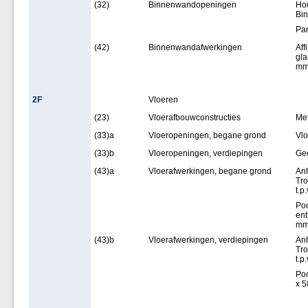
(32)
Binnenwandopeningen
Hou
Bi
Pa
(42)
Binnenwandafwerkingen
Aff
gla
mm
2F
Vloeren
(23)
Vloerafbouwconstructies
Met
(33)a
Vloeropeningen, begane grond
Vlo
(33)b
Vloeropeningen, verdiepingen
Ge
(43)a
Vloerafwerkingen, begane grond
Anh
Tro
t.p
Poo
ent
mm
(43)b
Vloerafwerkingen, verdiepingen
Anh
Tro
t.p
Poo
x 