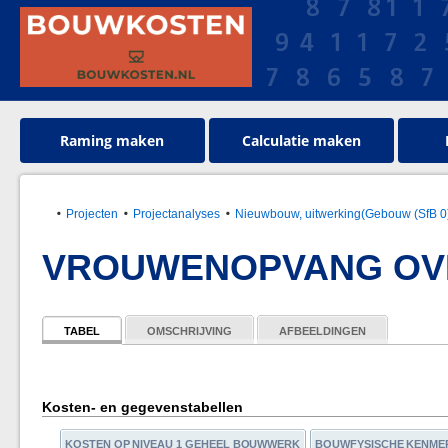
Raming maken
Calculatie maken
Projecten
Projectanalyses
Nieuwbouw, uitwerking(Gebouw (SfB 0
VROUWENOPVANG OV
TABEL
OMSCHRIJVING
AFBEELDINGEN
Kosten- en gegevenstabellen
KOSTEN OP NIVEAU 1 GEHEEL BOUWWERK
BOUWFYSISCHE KENME