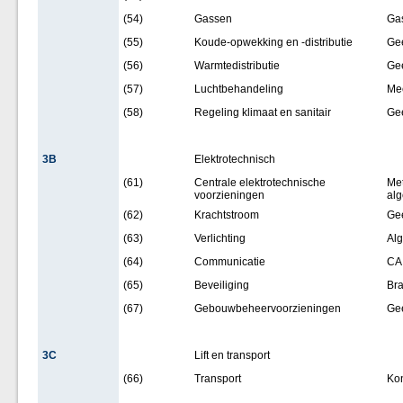
(54)
Gassen
Gas
(55)
Koude-opwekking en -distributie
Ge
(56)
Warmtedistributie
Ge
(57)
Luchtbehandeling
Mec
(58)
Regeling klimaat en sanitair
Ge
3B
Elektrotechnisch
(61)
Centrale elektrotechnische
Met
voorzieningen
al
(62)
Krachtstroom
Ge
(63)
Verlichting
Alg
(64)
Communicatie
CAI
(65)
Beveiliging
Bra
(67)
Gebouwbeheervoorzieningen
Ge
3C
Lift en transport
(66)
Transport
Kon