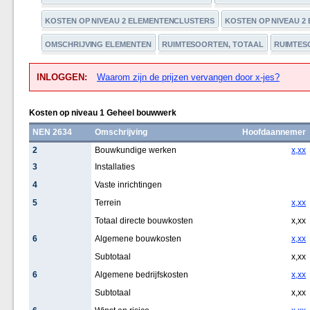
KOSTEN OP NIVEAU 2 ELEMENTENCLUSTERS
KOSTEN OP NIVEAU 2
OMSCHRIJVING ELEMENTEN
RUIMTESOORTEN, TOTAAL
RUIMTESO
INLOGGEN:
Waarom zijn de prijzen vervangen door x-jes?
Kosten op niveau 1 Geheel bouwwerk
NEN 2634
Omschrijving
Hoofdaannemer
2
Bouwkundige werken
x,xx
3
Installaties
4
Vaste inrichtingen
5
Terrein
x,xx
Totaal directe bouwkosten
x,xx
6
Algemene bouwkosten
x,xx
Subtotaal
x,xx
6
Algemene bedrijfskosten
x,xx
Subtotaal
x,xx