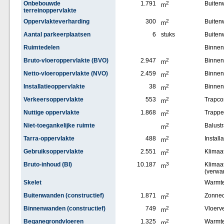
Onbebouwde
1.791
2
Buiten
m
terreinoppervlakte
Oppervlakteverharding
300
2
Buite
m
Aantal parkeerplaatsen
6
stuks
Buiten
Ruimtedelen
Binne
Bruto-vloeroppervlakte (BVO)
2.947
2
Binnen
m
Netto-vloeroppervlakte (NVO)
2.459
2
Binne
m
Installatieoppervlakte
38
2
Binne
m
Verkeersoppervlakte
553
2
Trapco
m
Nuttige oppervlakte
1.868
2
Trappe
m
Niet-toegankelijke ruimte
2
Balust
m
Tarra-oppervlakte
488
2
Installa
m
Gebruiksoppervlakte
2.551
2
Klimaat
m
Bruto-inhoud (BI)
10.187
3
Klimaat
m
(verwa
Skelet
Warmt
Buitenwanden (constructief)
1.871
2
Zonnec
m
Binnenwanden (constructief)
749
2
Vloerv
m
Beganegrondvloeren
1.325
2
Warmt
m