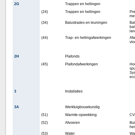
2G
Trappen en hellingen
(24)
Trappen en hellingen
Pre
met
(34)
Balustrades en leuningen
Bal
bal
lan
(44)
Trap- en hellingafwerkingen
Afw
vlo
2H
Plafonds
(45)
Plafondafwerkingen
Hou
spu
Sys
eco
3
Installaties
3A
Werktuigbouwkundig
(51)
Warmte-opwekking
CV-
(52)
Afvoeren
Bui
he
(53)
Water
Wat