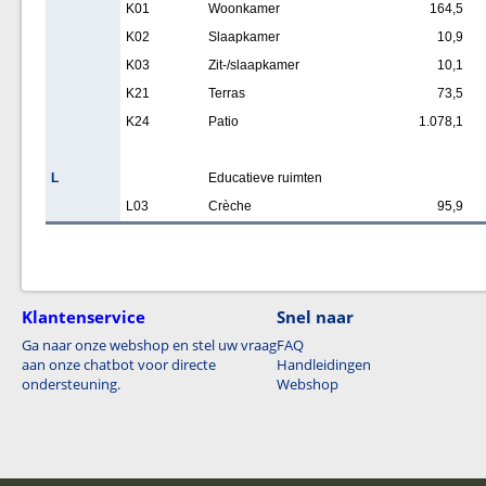
K01
Woonkamer
164,5
K02
Slaapkamer
10,9
K03
Zit-/slaapkamer
10,1
K21
Terras
73,5
K24
Patio
1.078,1
L
Educatieve ruimten
L03
Crèche
95,9
Klantenservice
Snel naar
Ga naar onze webshop en stel uw vraag
FAQ
aan onze chatbot voor directe
Handleidingen
ondersteuning.
Webshop