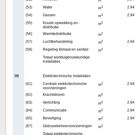
m
(53)
Water
2
2.94
m
(54)
Gassen
2
2.94
m
(55)
Koude-opwekking en -
2
m
distributie
(56)
Warmtedistributie
2
m
(57)
Luchtbehandeling
2
2.94
m
(58)
Regeling klimaat en sanitair
2
m
Totaal werktuigbouwkundige
installaties
3B
Elektrotechnische installaties
(61)
Centrale elektrotechnische
2
2.94
m
voorzieningen
(62)
Krachtstroom
2
m
(63)
Verlichting
2
2.94
m
(64)
Communicatie
2
2.94
m
(65)
Beveiliging
2
2.94
m
(67)
Gebouwbeheervoorzieningen
2
m
Totaal elektrotechnische