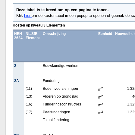
Deze tabel is te breed om op een pagina te tonen.
Klik
hier
om de kostentabel in een popup te openen of gebruik de sc
Kosten op niveau 3 Elementen
NEN
NL/SfB
Omschrijving
Eenheid
Hoeveelhei
2634
Element
2
Bouwkundige werken
2A
Fundering
(11)
Bodemvoorzieningen
2
1.32
m
(13)
Vloeren op grondslag
2
4
m
(16)
Funderingsconstructies
2
1.32
m
(17)
Paalfunderingen
2
1.32
m
Totaal fundering