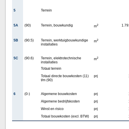
5
Terrein
5A
(90)
Terrein, bouwkundig
2
1.79
m
5B
(90.5)
Terrein, werktuigbouwkundige
2
m
installaties
5C
(90.6)
Terrein, elektrotechnische
2
m
installaties
Totaal terrein
Totaal directe bouwkosten (11)
prj
t/m (90)
6
(0-)
Algemene bouwkosten
prj
Algemene bedrijfskosten
prj
Winst en risico
prj
Totaal bouwkosten (excl. BTW)
prj