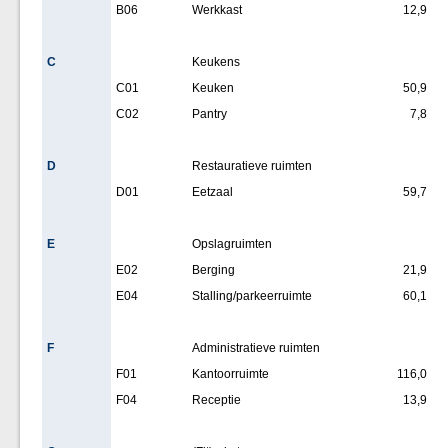
B06
Werkkast
12,9
C
Keukens
C01
Keuken
50,9
C02
Pantry
7,8
D
Restauratieve ruimten
D01
Eetzaal
59,7
E
Opslagruimten
E02
Berging
21,9
E04
Stalling/parkeerruimte
60,1
F
Administratieve ruimten
F01
Kantoorruimte
116,0
F04
Receptie
13,9