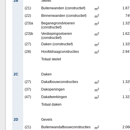
2B
Skelet
(21)
Buitenwanden (constructief)
2
1.87
m
(22)
Binnenwanden (constructief)
2
74
m
(23)a
Beganegrondvloeren
2
1.32
m
(constructief)
(23)b
Verdiepingsvloeren
2
1.62
m
(constructief)
(27)
Daken (constructief)
2
1.32
m
(28)
Hoofddraagconstructies
2
2.94
m
Totaal skelet
2C
Daken
(27)
Dakafbouwconstructies
2
1.32
m
(37)
Dakopeningen
2
m
(47)
Dakafwerkingen
2
1.32
m
Totaal daken
2D
Gevels
(21)
Buitenwandafbouwconstructies
2
2.06
m