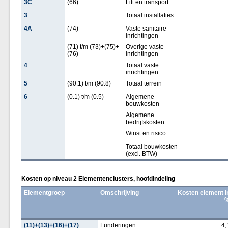
3C
(66)
Lift en transport
3
Totaal installaties
4A
(74)
Vaste sanitaire
inrichtingen
(71) t/m (73)+(75)+
Overige vaste
(76)
inrichtingen
4
Totaal vaste
inrichtingen
5
(90.1) t/m (90.8)
Totaal terrein
6
(0.1) t/m (0.5)
Algemene
bouwkosten
Algemene
bedrijfskosten
Winst en risico
Totaal bouwkosten
(excl. BTW)
Kosten op niveau 2 Elementenclusters, hoofdindeling
Elementgroep
Omschrijving
Kosten element i
(11)+(13)+(16)+(17)
Funderingen
4,