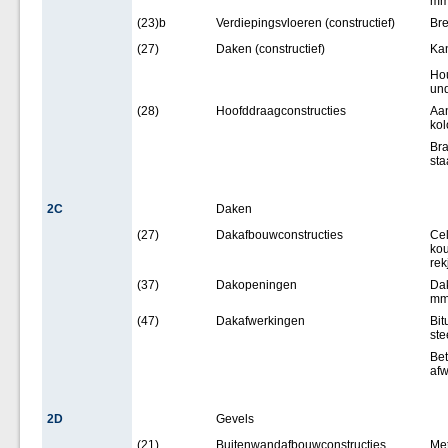
m
(23)b
Verdiepingsvloeren (constructief)
Bre
(27)
Daken (constructief)
Kan
Hou
und
(28)
Hoofddraagconstructies
Aan
kol
Br
sta
2C
Daken
(27)
Dakafbouwconstructies
Cel
ko
rek
(37)
Dakopeningen
Dak
m
(47)
Dakafwerkingen
Bi
ste
Bet
afw
2D
Gevels
(21)
Buitenwandafbouwconstructies
Met