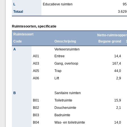
L
Educatieve ruimten
95
Totaal
3.629
Ruimtesoorten, specificatie
Ruimtesoort
Netto-ruimteopper
Code
Omschrijving
Begane grond
A
Verkeersruimten
A01
Entree
14,4
A03
Gang, overloop
167,4
A05
Trap
44,0
A06
Lift
2,9
B
Sanitaire ruimten
B01
Toiletruimte
15,9
B02
Doucheruimte
2,1
B03
Badruimte
B04
Was- en toiletruimte
14,0