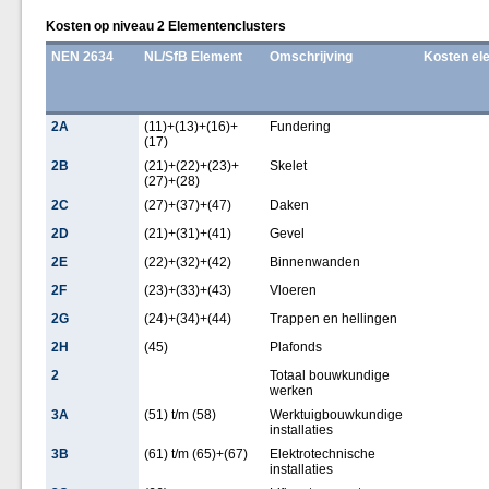
Kosten op niveau 2 Elementenclusters
NEN 2634
NL/SfB Element
Omschrijving
Kosten el
2A
(11)+(13)+(16)+
Fundering
(17)
2B
(21)+(22)+(23)+
Skelet
(27)+(28)
2C
(27)+(37)+(47)
Daken
2D
(21)+(31)+(41)
Gevel
2E
(22)+(32)+(42)
Binnenwanden
2F
(23)+(33)+(43)
Vloeren
2G
(24)+(34)+(44)
Trappen en hellingen
2H
(45)
Plafonds
2
Totaal bouwkundige
werken
3A
(51) t/m (58)
Werktuigbouwkundige
installaties
3B
(61) t/m (65)+(67)
Elektrotechnische
installaties