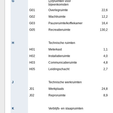
G
(Zit)ruimten voor
bijeenkomsten
G01
Overlegruimte
22,6
G02
Wachtruimte
12,2
G03
Pauzeruimte/koffiekamer
16,4
G05
Recreatieruimte
130,2
H
Technische ruimten
H01
Meterkast
1,1
H02
Installatieruimte
4,0
H03
Communicatieruimte
4,8
H05
Leidingschacht
2,7
J
Technische werkruimten
J01
Werkplaats
24,8
J02
Reproruimte
8,9
K
Verblijfs- en slaapruimten