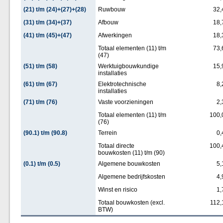
(21) t/m (24)+(27)+(28)
Ruwbouw
32,
(31) t/m (34)+(37)
Afbouw
18,
(41) t/m (45)+(47)
Afwerkingen
18,
Totaal elementen (11) t/m
73,
(47)
(51) t/m (58)
Werktuigbouwkundige
15,
installaties
(61) t/m (67)
Elektrotechnische
8,
installaties
(71) t/m (76)
Vaste voorzieningen
2,
Totaal elementen (11) t/m
100,
(76)
(90.1) t/m (90.8)
Terrein
0,
Totaal directe
100,
bouwkosten (11) t/m (90)
(0.1) t/m (0.5)
Algemene bouwkosten
5,
Algemene bedrijfskosten
4,
Winst en risico
1,
Totaal bouwkosten (excl.
112,
BTW)