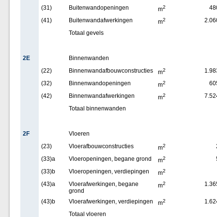
(31)
Buitenwandopeningen
2
48
m
(41)
Buitenwandafwerkingen
2
2.06
m
Totaal gevels
2E
Binnenwanden
(22)
Binnenwandafbouwconstructies
2
1.98
m
(32)
Binnenwandopeningen
2
60
m
(42)
Binnenwandafwerkingen
2
7.52
m
Totaal binnenwanden
2F
Vloeren
(23)
Vloerafbouwconstructies
2
m
(33)a
Vloeropeningen, begane grond
2
m
(33)b
Vloeropeningen, verdiepingen
2
m
(43)a
Vloerafwerkingen, begane
2
1.36
m
grond
(43)b
Vloerafwerkingen, verdiepingen
2
1.62
m
Totaal vloeren