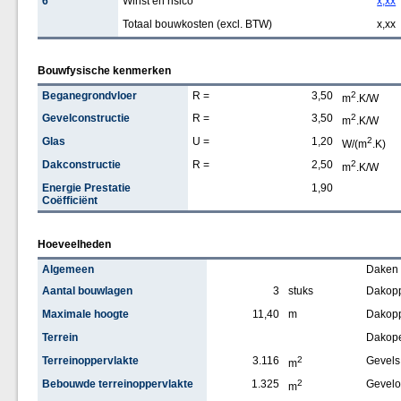
6
Winst en risico
x,xx
Totaal bouwkosten (excl. BTW)
x,xx
Bouwfysische kenmerken
Beganegrondvloer
R =
3,50
2
m
.K/W
Gevelconstructie
R =
3,50
2
m
.K/W
Glas
U =
1,20
2
W/(m
.K)
Dakconstructie
R =
2,50
2
m
.K/W
Energie Prestatie
1,90
Coëfficiënt
Hoeveelheden
Algemeen
Daken
Aantal bouwlagen
3
stuks
Dakopp
Maximale hoogte
11,40
m
Dakopp
Terrein
Dakop
Terreinoppervlakte
3.116
2
Gevels
m
Bebouwde terreinoppervlakte
1.325
2
Gevelo
m