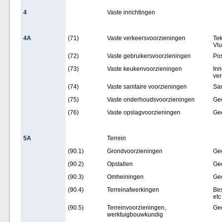
4
Vaste inrichtingen
4A
(71)
Vaste verkeersvoorzieningen
Tek
Vl
(72)
Vaste gebruikersvoorzieningen
Pos
(73)
Vaste keukenvoorzieningen
Inr
ver
(74)
Vaste sanitaire voorzieningen
San
(75)
Vaste onderhoudsvoorzieningen
Ge
(76)
Vaste opslagvoorzieningen
Ge
5A
Terrein
(90.1)
Grondvoorzieningen
Ge
(90.2)
Opstallen
Ge
(90.3)
Omheiningen
Ge
(90.4)
Terreinafwerkingen
Bes
etc
(90.5)
Terreinvoorzieningen,
Ge
werktuigbouwkundig