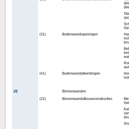
(kl
(kl
Sta
spo
Sch
Geï
(31)
Buitenwandopeningen
Har
inc
bov
Bet
bet
wat
Rol
aut
(41)
Buitenwandafwerkingen
Hou
iso
2E
Binnenwanden
(22)
Binnenwandafbouwconstructies
Met
Ge
Kal
san
do
Div