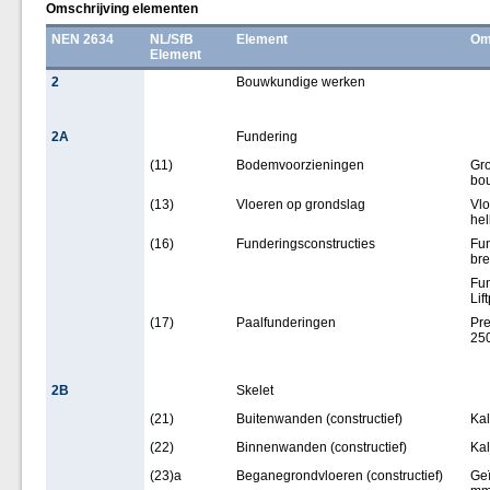
Omschrijving elementen
NEN 2634
NL/SfB
Element
Om
Element
2
Bouwkundige werken
2A
Fundering
(11)
Bodemvoorzieningen
Gro
bo
(13)
Vloeren op grondslag
Vlo
hel
(16)
Funderingsconstructies
Fun
bre
Fun
Lif
(17)
Paalfunderingen
Pre
25
2B
Skelet
(21)
Buitenwanden (constructief)
Ka
(22)
Binnenwanden (constructief)
Ka
(23)a
Beganegrondvloeren (constructief)
Geï