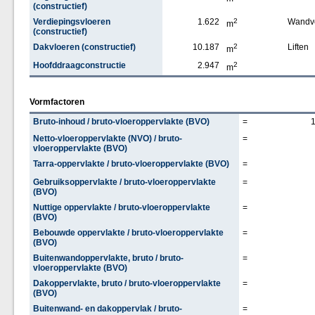
(constructief)
Verdiepingsvloeren
1.622
2
Wandv
m
(constructief)
Dakvloeren (constructief)
10.187
2
Liften
m
Hoofddraagconstructie
2.947
2
m
Vormfactoren
Bruto-inhoud / bruto-vloeroppervlakte (BVO)
=
Netto-vloeroppervlakte (NVO) / bruto-
=
vloeroppervlakte (BVO)
Tarra-oppervlakte / bruto-vloeroppervlakte (BVO)
=
Gebruiksoppervlakte / bruto-vloeroppervlakte
=
(BVO)
Nuttige oppervlakte / bruto-vloeroppervlakte
=
(BVO)
Bebouwde oppervlakte / bruto-vloeroppervlakte
=
(BVO)
Buitenwandoppervlakte, bruto / bruto-
=
vloeroppervlakte (BVO)
Dakoppervlakte, bruto / bruto-vloeroppervlakte
=
(BVO)
Buitenwand- en dakoppervlak / bruto-
=