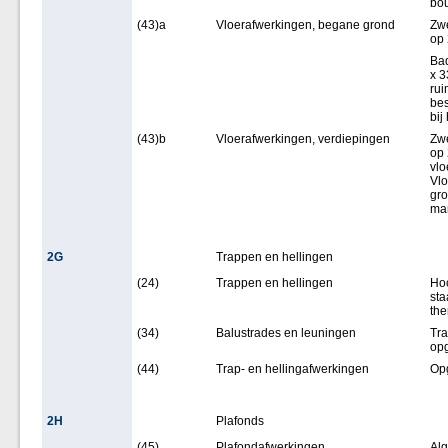
bo
(43)a
Vloerafwerkingen, begane grond
Zwe
op 
Bad
x 3
rui
be
bij
(43)b
Vloerafwerkingen, verdiepingen
Zwe
op 
vlo
Vlo
gro
ma
2G
Trappen en hellingen
(24)
Trappen en hellingen
Hoo
sta
the
(34)
Balustrades en leuningen
Tra
opg
(44)
Trap- en hellingafwerkingen
Op
2H
Plafonds
(45)
Plafondafwerkingen
Alg