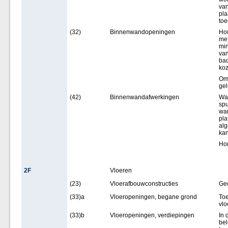
van
pla
toe
(32)
Binnenwandopeningen
Hou
met
mi
van
bad
koz
Om 
ge
(42)
Binnenwandafwerkingen
Wa
spu
wa
pl
alg
kan
Hou
2F
Vloeren
(23)
Vloerafbouwconstructies
Ge
(33)a
Vloeropeningen, begane grond
Toe
vlo
(33)b
Vloeropeningen, verdiepingen
In 
bel