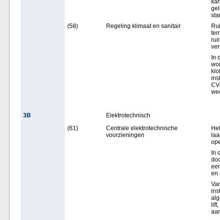
kan
gel
st
(58)
Regeling klimaat en sanitair
Rui
tem
rui
ver
In
wo
klo
ins
CV-
wee
3B
Elektrotechnisch
(61)
Centrale elektrotechnische
Het
voorzieningen
laa
ope
In 
doo
een
en
Van
ins
alg
lif
aa