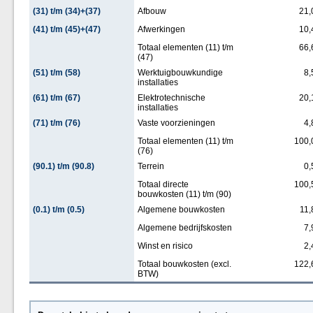
(31) t/m (34)+(37)
Afbouw
21,
(41) t/m (45)+(47)
Afwerkingen
10,
Totaal elementen (11) t/m
66,
(47)
(51) t/m (58)
Werktuigbouwkundige
8,
installaties
(61) t/m (67)
Elektrotechnische
20,
installaties
(71) t/m (76)
Vaste voorzieningen
4,
Totaal elementen (11) t/m
100,
(76)
(90.1) t/m (90.8)
Terrein
0,
Totaal directe
100,
bouwkosten (11) t/m (90)
(0.1) t/m (0.5)
Algemene bouwkosten
11,
Algemene bedrijfskosten
7,
Winst en risico
2,
Totaal bouwkosten (excl.
122,
BTW)