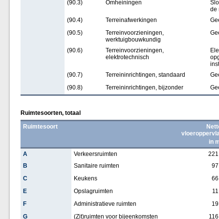
(90.3)
Omheiningen
Slo
de
(90.4)
Terreinafwerkingen
Ge
(90.5)
Terreinvoorzieningen,
Ge
werktuigbouwkundig
(90.6)
Terreinvoorzieningen,
Ele
elektrotechnisch
opg
ins
(90.7)
Terreininrichtingen, standaard
Ge
(90.8)
Terreininrichtingen, bijzonder
Ge
Ruimtesoorten, totaal
Ruimtesoort
Nett
vloeroppervl
in 
A
Verkeersruimten
221
B
Sanitaire ruimten
97
C
Keukens
66
E
Opslagruimten
11
F
Administratieve ruimten
19
G
(Zit)ruimten voor bijeenkomsten
116