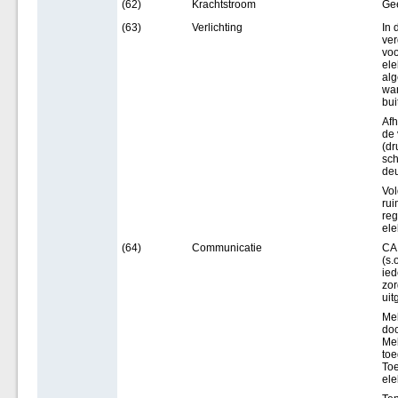
(62)
Krachtstroom
Ge
(63)
Verlichting
In 
ver
voo
ele
alg
wan
bui
Afh
de 
(dr
sch
deu
Vol
rui
re
ele
(64)
Communicatie
CAI
(s.
ied
zor
uit
Mel
doo
Mel
toe
To
ele