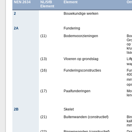
NEN 2634
NL/SfB
Element
Om
Element
2
Bouwkundige werken
2A
Fundering
(11)
Bodemvoorzieningen
Bou
Gro
op 
kru
laa
(13)
Vloeren op grondslag
Lif
wa
(16)
Funderingsconstructies
Fun
400
mm
ops
(17)
Paalfunderingen
Mo
len
2B
Skelet
(21)
Buitenwanden (constructief)
Bi
ka
m
(22)
Binnenwanden (constructief)
Dr