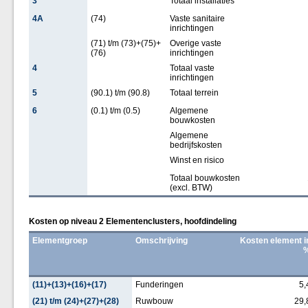
3
Totaal installaties
4A
(74)
Vaste sanitaire
inrichtingen
(71) t/m (73)+(75)+
Overige vaste
(76)
inrichtingen
4
Totaal vaste
inrichtingen
5
(90.1) t/m (90.8)
Totaal terrein
6
(0.1) t/m (0.5)
Algemene
bouwkosten
Algemene
bedrijfskosten
Winst en risico
Totaal bouwkosten
(excl. BTW)
Kosten op niveau 2 Elementenclusters, hoofdindeling
Elementgroep
Omschrijving
Kosten element i
(11)+(13)+(16)+(17)
Funderingen
5,
(21) t/m (24)+(27)+(28)
Ruwbouw
29,