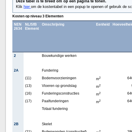
Deze tabel is te breed om op een pagina te tonen.
Klik
hier
om de kostentabel in een popup te openen of gebruik de sc
Kosten op niveau 3 Elementen
NEN
NL/SfB
Omschrijving
Eenheid
Hoeveelhei
2634
Element
2
Bouwkundige werken
2A
Fundering
(11)
Bodemvoorzieningen
2
64
m
(13)
Vloeren op grondslag
2
m
(16)
Funderingsconstructies
2
64
m
(17)
Paalfunderingen
2
64
m
Totaal fundering
2B
Skelet
(21)
Buitenwanden (constructief)
2
29