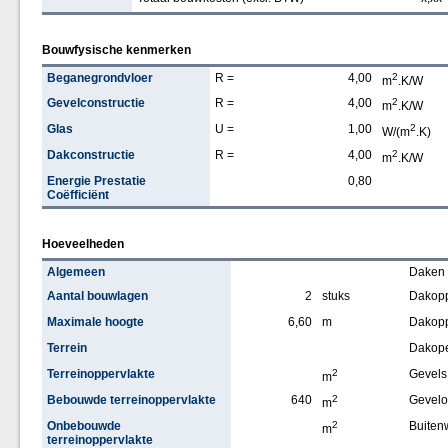
Bouwfysische kenmerken
Beganegrondvloer
R =
4,00
2
m
.K/W
Gevelconstructie
R =
4,00
2
m
.K/W
Glas
U =
1,00
2
W/(m
.K)
Dakconstructie
R =
4,00
2
m
.K/W
Energie Prestatie
0,80
Coëfficiënt
Hoeveelheden
Algemeen
Daken
Aantal bouwlagen
2
stuks
Dakopp
Maximale hoogte
6,60
m
Dakopp
Terrein
Dakop
Terreinoppervlakte
2
Gevels
m
Bebouwde terreinoppervlakte
640
2
Gevelo
m
Onbebouwde
2
Buiten
m
terreinoppervlakte