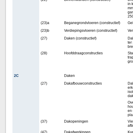
in 
mm.
ga
25
(23)a
Beganegrondvloeren (constructief)
Geï
(23)b
Verdiepingsvloeren (constructief)
Ver
(27)
Daken (constructief)
Dak
ter
br
(28)
Hoofddraagconstructies
Sta
tra
gr
2C
Daken
(27)
Dakafbouwconstructies
Dak
erk
iso
dak
Ove
hou
en 
pla
(37)
Dakopeningen
Vie
aft
(47)
Dakafwerkingen
Kun