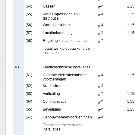
(54)
Gassen
2
1.15
m
(55)
Koude-opwekking en -
2
1.15
m
distributie
(56)
Warmtedistributie
2
1.15
m
(57)
Luchtbehandeling
2
1.15
m
(58)
Regeling klimaat en sanitair
2
m
Totaal werktuigbouwkundige
installaties
3B
Elektrotechnische installaties
(61)
Centrale elektrotechnische
2
1.15
m
voorzieningen
(62)
Krachtstroom
2
m
(63)
Verlichting
2
1.15
m
(64)
Communicatie
2
1.15
m
(65)
Beveiliging
2
1.15
m
(67)
Gebouwbeheervoorzieningen
2
m
Totaal elektrotechnische
installaties