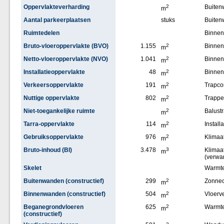
Oppervlakteverharding
2
Buite
m
Aantal parkeerplaatsen
stuks
Buiten
Ruimtedelen
Binne
Bruto-vloeroppervlakte (BVO)
1.155
2
Binnen
m
Netto-vloeroppervlakte (NVO)
1.041
2
Binne
m
Installatieoppervlakte
48
2
Binne
m
Verkeersoppervlakte
191
2
Trapco
m
Nuttige oppervlakte
802
2
Trappe
m
Niet-toegankelijke ruimte
2
Balust
m
Tarra-oppervlakte
114
2
Installa
m
Gebruiksoppervlakte
976
2
Klimaat
m
Bruto-inhoud (BI)
3.478
3
Klimaat
m
(verwa
Skelet
Warmt
Buitenwanden (constructief)
299
2
Zonnec
m
Binnenwanden (constructief)
504
2
Vloerv
m
Beganegrondvloeren
625
2
Warmt
m
(constructief)