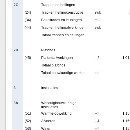
2G
Trappen en hellingen
(24)
Trap- en hellingconstructie
stuk
(34)
Balustrades en leuningen
m
(44)
Trap- en hellingafwerkingen
stuk
Totaal trappen en hellingen
2H
Plafonds
(45)
Plafondafwerkingen
2
1.01
m
Totaal plafonds
Totaal bouwkundige werken
prj
3
Installaties
3A
Werktuigbouwkundige
installaties
(51)
Warmte-opwekking
2
1.15
m
(52)
Afvoeren
2
1.15
m
(53)
Water
2
1.15
m