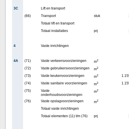
3C
Lift en transport
(66)
Transport
stuk
Totaal lift en transport
Totaal installaties
prj
4
Vaste inrichtingen
4A
(71)
Vaste verkeersvoorzieningen
2
m
(72)
Vaste gebruikersvoorzieningen
2
m
(73)
Vaste keukenvoorzieningen
2
1.15
m
(74)
Vaste sanitaire voorzieningen
2
1.15
m
(75)
Vaste
2
m
onderhoudsvoorzieningen
(76)
Vaste opslagvoorzieningen
2
m
Totaal vaste inrichtingen
Totaal elementen (11) t/m (76)
prj