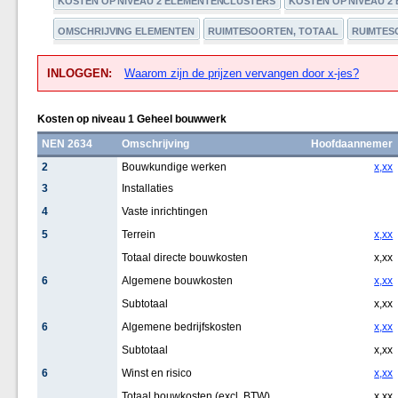
KOSTEN OP NIVEAU 2 ELEMENTENCLUSTERS
KOSTEN OP NIVEAU 2
OMSCHRIJVING ELEMENTEN
RUIMTESOORTEN, TOTAAL
RUIMTESO
INLOGGEN:
Waarom zijn de prijzen vervangen door x-jes?
Kosten op niveau 1 Geheel bouwwerk
NEN 2634
Omschrijving
Hoofdaannemer
2
Bouwkundige werken
x,xx
3
Installaties
4
Vaste inrichtingen
5
Terrein
x,xx
Totaal directe bouwkosten
x,xx
6
Algemene bouwkosten
x,xx
Subtotaal
x,xx
6
Algemene bedrijfskosten
x,xx
Subtotaal
x,xx
6
Winst en risico
x,xx
Totaal bouwkosten (excl. BTW)
x,xx