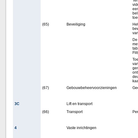
Ten
vid
een
bel
toe
(65)
Beveiliging
Het
bew
van
De 
met
tab
Fli
Toe
van
ge
ont
deu
kaa
(67)
Gebouwbeheervoorzieningen
Ge
3C
Lift en transport
(66)
Transport
Per
4
Vaste inrichtingen