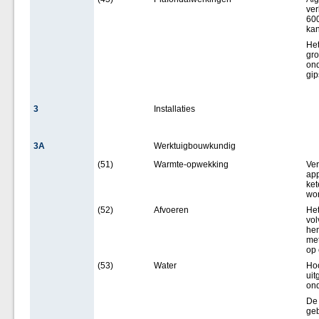
ver
600
kan
Het
gro
ond
gip
3
Installaties
3A
Werktuigbouwkundig
(51)
Warmte-opwekking
Ve
app
ket
wor
(52)
Afvoeren
Het
vol
hem
met
op 
(53)
Water
Hoo
uit
ond
De 
geb