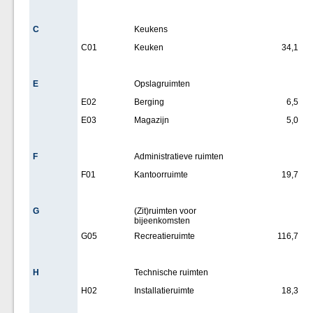
C
Keukens
C01
Keuken
34,1
E
Opslagruimten
E02
Berging
6,5
E03
Magazijn
5,0
F
Administratieve ruimten
F01
Kantoorruimte
19,7
G
(Zit)ruimten voor
bijeenkomsten
G05
Recreatieruimte
116,7
H
Technische ruimten
H02
Installatieruimte
18,3