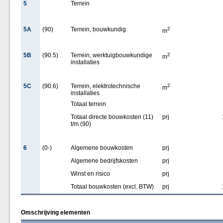
5
Terrein
5A
(90)
Terrein, bouwkundig
2
m
5B
(90.5)
Terrein, werktuigbouwkundige
2
m
installaties
5C
(90.6)
Terrein, elektrotechnische
2
m
installaties
Totaal terrein
Totaal directe bouwkosten (11)
prj
t/m (90)
6
(0-)
Algemene bouwkosten
prj
Algemene bedrijfskosten
prj
Winst en risico
prj
Totaal bouwkosten (excl. BTW)
prj
Omschrijving elementen