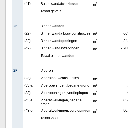
(41)
Buitenwandafwerkingen
2
m
Totaal gevels
2E
Binnenwanden
(22)
Binnenwandafbouwconstructies
2
66
m
(32)
Binnenwandopeningen
2
24
m
(42)
Binnenwandafwerkingen
2
2.78
m
Totaal binnenwanden
2F
Vloeren
(23)
Vloerafbouwconstructies
2
m
(33)a
Vloeropeningen, begane grond
2
m
(33)b
Vloeropeningen, verdiepingen
2
m
(43)a
Vloerafwerkingen, begane
2
63
m
grond
(43)b
Vloerafwerkingen, verdiepingen
2
50
m
Totaal vloeren