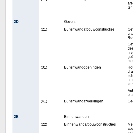
afs
ter
2D
Gevels
(21)
Buitenwandafbouwconstructies
Gev
uit
Rc=
Gev
dee
hie
geë
met
(31)
Buitenwandopeningen
Hou
dra
sch
alu
kun
Aut
pla
(41)
Buitenwandafwerkingen
Ge
2E
Binnenwanden
(22)
Binnenwandafbouwconstructies
Met
app
won