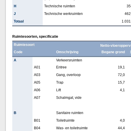
H
Technische ruimten
35
J
Technische werkruimten
462
Totaal
1.031
Ruimtesoorten, specificatie
Ruimtesoort
Netto-vloeropperv
Code
Omschrijving
Begane grond
A
Verkeersruimten
A01
Entree
19,1
A03
Gang, overloop
72,0
A05
Trap
15,7
A06
Lift
4,1
A07
Schalmgat, vide
B
Sanitaire ruimten
B01
Toiletruimte
4,0
B04
Was- en toiletruimte
44,4