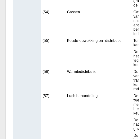
gro
de
(54)
Gassen
Gas
van
naa
app
ber
ind
(55)
Koude-opwekking en -distributie
Ten
kan
De 
het
te
koe
(56)
Warmtedistributie
De 
van
tra
kun
rad
(57)
Luchtbehandeling
De 
twe
mec
ber
ke
De 
nat
gev
De