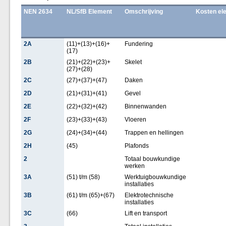
NEN 2634
NL/SfB Element
Omschrijving
Kosten el
2A
(11)+(13)+(16)+
Fundering
(17)
2B
(21)+(22)+(23)+
Skelet
(27)+(28)
2C
(27)+(37)+(47)
Daken
2D
(21)+(31)+(41)
Gevel
2E
(22)+(32)+(42)
Binnenwanden
2F
(23)+(33)+(43)
Vloeren
2G
(24)+(34)+(44)
Trappen en hellingen
2H
(45)
Plafonds
2
Totaal bouwkundige
werken
3A
(51) t/m (58)
Werktuigbouwkundige
installaties
3B
(61) t/m (65)+(67)
Elektrotechnische
installaties
3C
(66)
Lift en transport