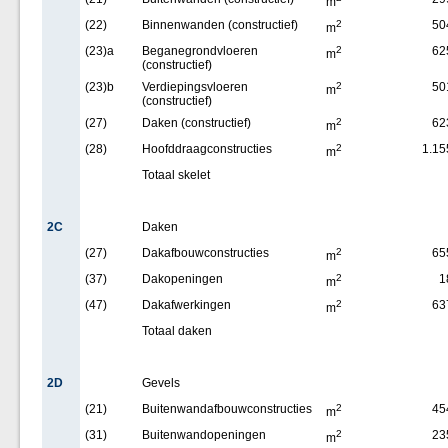
m
(22)
Binnenwanden (constructief)
2
50
m
(23)a
Beganegrondvloeren
2
62
m
(constructief)
(23)b
Verdiepingsvloeren
2
50
m
(constructief)
(27)
Daken (constructief)
2
62
m
(28)
Hoofddraagconstructies
2
1.15
m
Totaal skelet
2C
Daken
(27)
Dakafbouwconstructies
2
65
m
(37)
Dakopeningen
2
1
m
(47)
Dakafwerkingen
2
63
m
Totaal daken
2D
Gevels
(21)
Buitenwandafbouwconstructies
2
45
m
(31)
Buitenwandopeningen
2
23
m