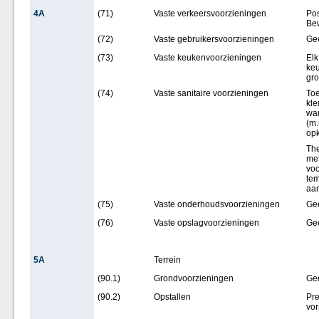
4A
(71)
Vaste verkeersvoorzieningen
Pos
Be
(72)
Vaste gebruikersvoorzieningen
Ge
(73)
Vaste keukenvoorzieningen
Elk
keu
gr
(74)
Vaste sanitaire voorzieningen
Toe
kle
wan
(m.
opk
The
met
voo
tem
aan
(75)
Vaste onderhoudsvoorzieningen
Ge
(76)
Vaste opslagvoorzieningen
Ge
5A
Terrein
(90.1)
Grondvoorzieningen
Ge
(90.2)
Opstallen
Pre
vor