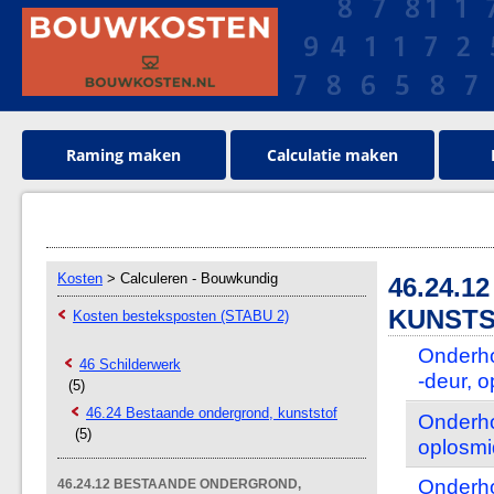
Raming maken
Calculatie maken
Kosten
> Calculeren - Bouwkundig
46.24.
KUNSTS
Kosten besteksposten (STABU 2)
Onderho
46 Schilderwerk
-deur, 
(5)
46.24 Bestaande ondergrond, kunststof
Onderho
(5)
oplosmi
Onderho
46.24.12 BESTAANDE ONDERGROND,