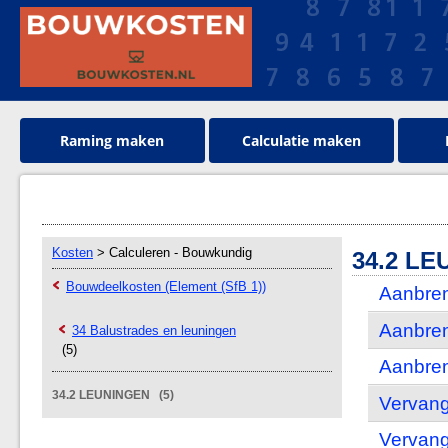
Raming maken
Calculatie maken
Kosten
> Calculeren - Bouwkundig
34.2 L
Bouwdeelkosten (Element (SfB 1))
Aanbre
Aanbre
34 Balustrades en leuningen
(5)
Aanbren
34.2 LEUNINGEN (5)
Vervan
Vervang