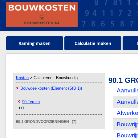
Raming maken
Calculatie maken
Kosten
> Calculeren - Bouwkundig
90.1 G
Bouwdeelkosten (Element (SfB 1))
Aanvull
Aanvull
90 Terrein
(7)
Afwerke
90.1 GRONDVOORZIENINGEN (7)
Bouwrij
Bouwrij